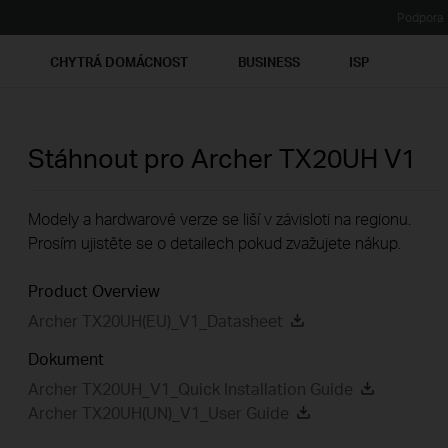
Podpora
Ť
CHYTRÁ DOMÁCNOST
BUSINESS
ISP
Stáhnout pro
Archer TX20UH
V1
Modely a hardwarové verze se liší v závisloti na regionu.
Prosím ujistěte se o detailech pokud zvažujete nákup.
Product Overview
Archer TX20UH(EU)_V1_Datasheet
Dokument
Archer TX20UH_V1_Quick Installation Guide
Archer TX20UH(UN)_V1_User Guide