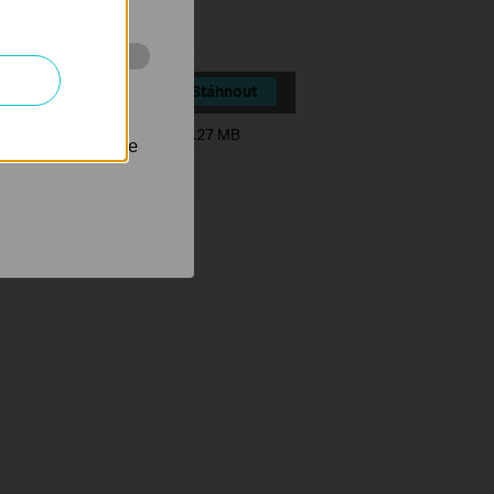
 stránkách za
Stáhnout
Velikost souboru:
5.27 MB
nastavit, aby se