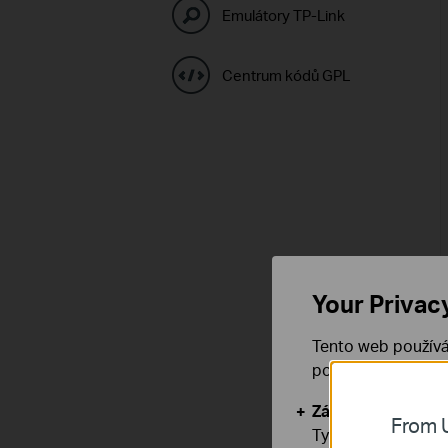
Emulátory TP-Link
Centrum kódů GPL
Your Privac
Tento web používá
používáním našich
Základní cookies
From U
Tyto cookies jsou