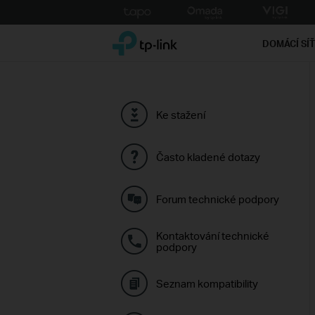
Click
to
TP-Link, Reliably Smart
skip
DOMÁCÍ SÍ
the
navigation
bar
Ke stažení
Často kladené dotazy
Forum technické podpory
Kontaktování technické
podpory
Seznam kompatibility