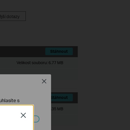
jší dotazy
Stáhnout
Velikost souboru:
6.77 MB
Close
Stáhnout
hlasíte s
Velikost souboru:
7.35 MB
Close
ch systémech