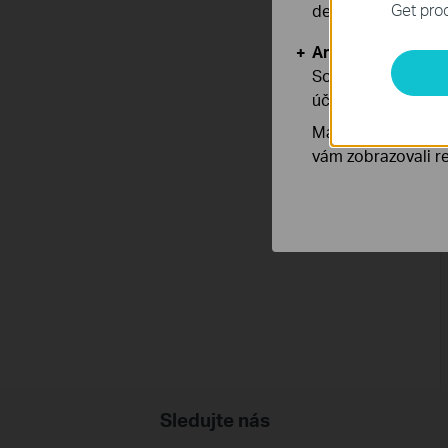
Get prod
deaktivovat.
Analytické a mar
Soubory cookie pr
účelem zlepšení a 
Marketingové soub
vám zobrazovali re
Sledujte nás