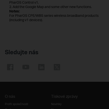
PharOS Control v1.
2. Add the Google Map and some other new functions.
Notes:
For PharOS CPE/WBS series wireless broadband products
(including v1 devices).
Sledujte nás
O nás
Tiskové zprávy
Profil společnosti
Novinky