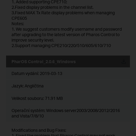
1. Added supporting CPE710;
2.Fixed display problems in the channel list.
3.Fixed MAX Tx Rate display problems when managing
CPE605
Notes:
1. We suggest customers modify username and password
after upgrading to the latest version of Pharos Control to
improve security level.
2.Support managing CPE210/220/510/605/610/710
PharOS Control_2.0.6_Windows
Datum vydání:
2019-03-13
Jazyk:
Angličtina
Velikost souboru:
71.91 MB
Operační systém: Windows server2003/2008/2012/2016
and Vista/7/8/10
Modifications and Bug Fixes:
1. Fixed the problem that Pharos Control may not work