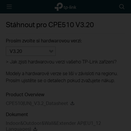
TP-Link,
Searc
Reliably
icon
Smart
Stáhnout pro
CPE510
V3.20
Prosím zvolte si hardwarovou verzi:
V3.20
>
Jak zjisti hardwarovou verzi vašeho TP-Link zařízení?
Modely a hardwarové verze se liší v závisloti na regionu.
Prosím ujistěte se o detailech pokud zvažujete nákup.
Product Overview
CPE510(UN)_V3.2_Datasheet
Dokument
Indoor&Outdoor&Wall&Extender AP(EU1_12
Languages)