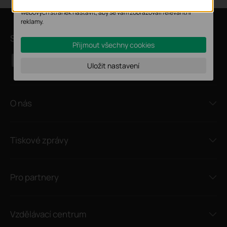
Marketingové soubory cookie mohou prostřednictvím našich
webových stránek nastavit, aby se vám zobrazovali relevantní
reklamy.
Sledujte nás
Přijmout všechny cookies
Uložit nastavení
O nás
Tiskové zprávy
Pro partnery
Vzdělávací centrum