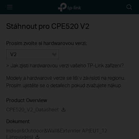
TP-Link,
Searc
Reliably
icon
Smart
Stáhnout pro
CPE520
V2
Prosím zvolte si hardwarovou verzi:
V2
>
Jak zjisti hardwarovou verzi vašeho TP-Link zařízení?
Modely a hardwarové verze se liší v závisloti na regionu.
Prosím ujistěte se o detailech pokud zvažujete nákup.
Product Overview
CPE520_V2_Datasheet
Dokument
Indoor&Outdoor&Wall&Extender AP(EU1_12
Languages)