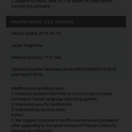
2. Require to install Java (v1.7 or above) in Linux before
running this software.
PharOS Control_2.0.6_Windows
Datum vydání:
2019-03-13
Jazyk:
Angličtina
Velikost souboru:
71.91 MB
Operační systém: Windows server2003/2008/2012/2016
and Vista/7/8/10
Modifications and Bug Fixes:
1. Fixed the problem that Pharos Control may not work
normally in Turkish language operating system.
2. Improved security mechanism.
3. Improved log security level.
Notes:
1. We suggest customers modify username and password
after upgrading to the latest version of Pharos Control to
improve security level.