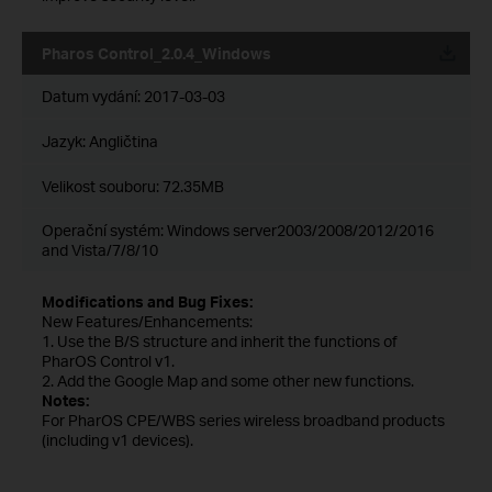
Pharos Control_2.0.4_Windows
Datum vydání:
2017-03-03
Jazyk:
Angličtina
Velikost souboru:
72.35MB
Operační systém: Windows server2003/2008/2012/2016
and Vista/7/8/10
Modifications and Bug Fixes:
New Features/Enhancements:
1. Use the B/S structure and inherit the functions of
PharOS Control v1.
2. Add the Google Map and some other new functions.
Notes:
For PharOS CPE/WBS series wireless broadband products
(including v1 devices).