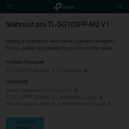
TP-Link,
Searc
Reliably
icon
Smart
Stáhnout pro
TL-SG105PP-M2
V1
Modely a hardwarové verze se liší v závisloti na regionu.
Prosím ujistěte se o detailech pokud zvažujete nákup.
Product Overview
TL-SG105PP-M2(UN)_V1_Datasheet
Dokument
Switch Regulatory Compliance
TL-SG105PP-M2(UN)_V1_Installation Guide
Wall Mountable Switches_Wall Mounting Guide
Nejčastější
dotazy