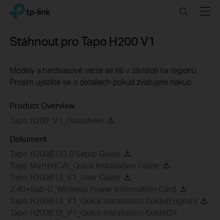
Click
Search
Menu
TP-Link, Reliably Smart
to
skip
the
Stáhnout pro
Tapo H200
V1
navigation
bar
Modely a hardwarové verze se liší v závisloti na regionu.
Prosím ujistěte se o detailech pokud zvažujete nákup.
Product Overview
Tapo H200_V1_Datasheet
Dokument
Tapo H200(EU)1.0 Setup Guide
Tapo Matter(CA)_Quick Installation Guide
Tapo H200(EU)_V1_User Guide
2.4G+Sub-G_Wireless Power Information Card
Tapo H200(EU)_V1_Quick Installation Guide(English)
Tapo H200(EU)_V1_Quick Installation Guide(37