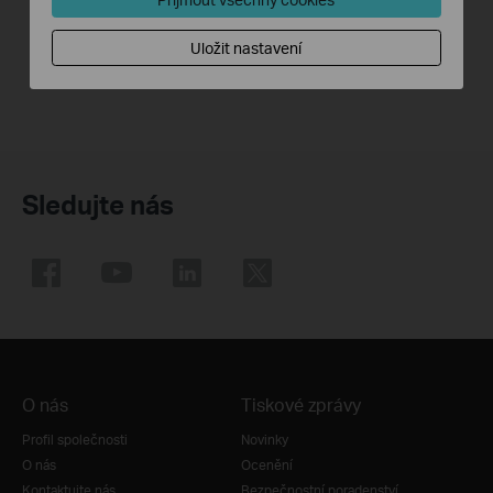
Více
Více
Uložit nastavení
Sledujte nás
O nás
Tiskové zprávy
Profil společnosti
Novinky
O nás
Ocenění
Kontaktujte nás
Bezpečnostní poradenství