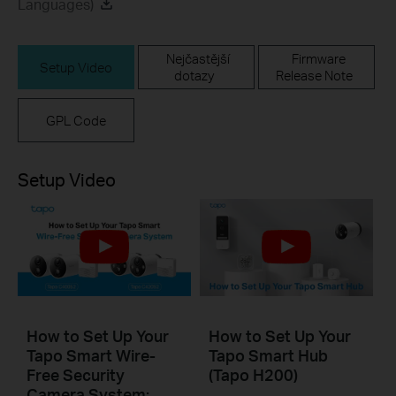
Languages)
Nejčastější
Firmware
Setup Video
dotazy
Release Note
GPL Code
Setup Video
How to Set Up Your
How to Set Up Your
Tapo Smart Wire-
Tapo Smart Hub
Free Security
(Tapo H200)
Camera System: