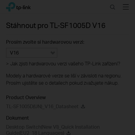
Click
Search
Menu
TP-Link, Reliably Smart
to
skip
the
Stáhnout pro
TL-SF1005D
V16
navigation
bar
Prosím zvolte si hardwarovou verzi:
V16
>
Jak zjisti hardwarovou verzi vašeho TP-Link zařízení?
Modely a hardwarové verze se liší v závisloti na regionu.
Prosím ujistěte se o detailech pokud zvažujete nákup.
Product Overview
TL-SF1005D(UN)_V16_Datasheet
Dokument
Desktop Switch(New VI)_Quick Installation
Guide(EU2_18 Languages)