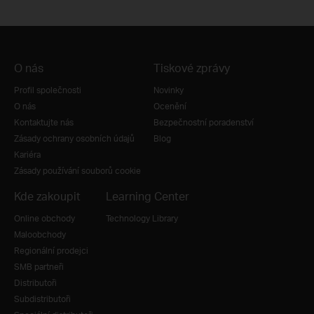
O nás
Tiskové zprávy
Profil společnosti
Novinky
O nás
Ocenění
Kontaktujte nás
Bezpečnostní poradenství
Zásady ochrany osobních údajů
Blog
Kariéra
Zásady používání souborů cookie
Kde zakoupit
Learning Center
Online obchody
Technology Library
Maloobchody
Regionální prodejci
SMB partneři
Distributoři
Subdistributoři