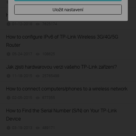
03-11-2019
16289804
views
Uložit nastavení
How to Find the Model Number of Your TP-Link Device
01-12-2018
7625174
views
How to configure IPv6 of TP-Link Wireless 3G/4G/5G
Router
05-24-2017
108625
views
Jak zjisti hardwarovou verzi vašeho TP-Link zařízení?
11-18-2015
25765498
views
How to connect computers/phones to a wireless network
02-05-2015
677355
views
How to Find the Serial Number (S/N) on Your TP-Link
Device
03-19-2013
489171
views