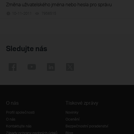
Změna uživatelského jména nebo hesla pro správu
10-11-2011
7956515
views
Sledujte nás
O nás
Tiskové zprávy
Profil společnosti
Novinky
O nás
Ocenění
Kontaktujte nás
Bezpečnostní poradenství
Zásady ochrany osobních údajů
Blog