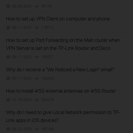
09-29-2025
36176
views
How to set up VPN Client on computer and phone
09-11-2025
119712
views
How to set up Port Forwarding on the Main router when
VPN Server is set on the TP-Link Router and Deco
09-11-2025
109371
views
Why do I receive a "We Noticed a New Login" email?
03-11-2025
128443
views
How to install 4/5G external antennas on 4/5G Router
12-16-2024
264278
views
Why do I need to give Local Network permission to TP-
Link apps in iOS devices?
09-21-2020
187195
views