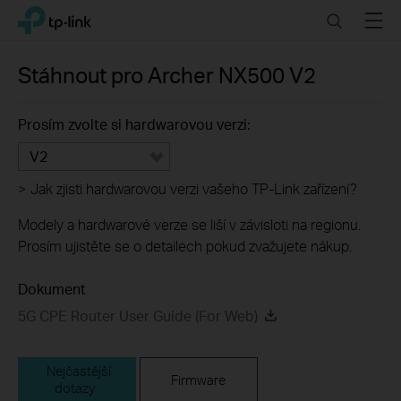
Click
Search
Menu
TP-Link, Reliably Smart
to
skip
the
Stáhnout pro
Archer NX500
V2
navigation
bar
Prosím zvolte si hardwarovou verzi:
V2
>
Jak zjisti hardwarovou verzi vašeho TP-Link zařízení?
Modely a hardwarové verze se liší v závisloti na regionu.
Prosím ujistěte se o detailech pokud zvažujete nákup.
Dokument
5G CPE Router User Guide (For Web)
Nejčastější
Firmware
dotazy