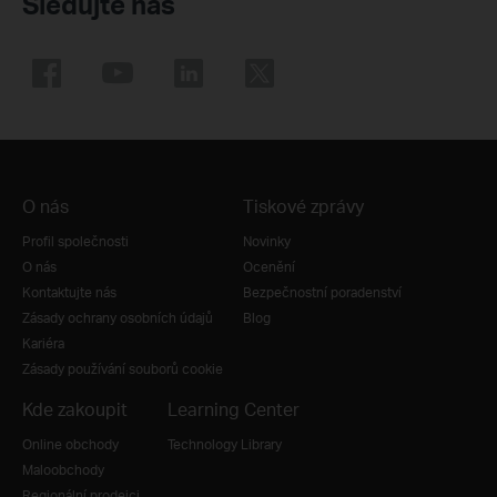
Sledujte nás
O nás
Tiskové zprávy
Profil společnosti
Novinky
O nás
Ocenění
Kontaktujte nás
Bezpečnostní poradenství
Zásady ochrany osobních údajů
Blog
Kariéra
Zásady používání souborů cookie
Kde zakoupit
Learning Center
Online obchody
Technology Library
Maloobchody
Regionální prodejci