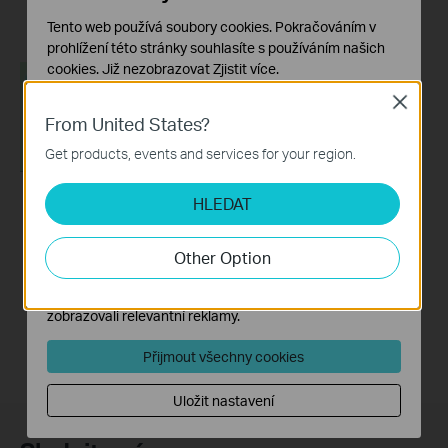
Více
Tento web používá soubory cookies. Pokračováním v
prohlížení této stránky souhlasíte s používáním našich
cookies.
Již nezobrazovat
Zjistit více
.
Close
Základní cookies
From United States?
Tyto cookies jsou nezbytné pro fungování webových
stránek a nelze je ve vašich systémech deaktivovat.
Get products, events and services for your region.
Analytické a marketingové cookies
HLEDAT
Soubory cookie pro nám umožňují analyzovat vaše
How to Configure a
aktivity na našich webových stránkách za účelem
TP-Link Router with
zlepšení a přizpůsobení jejich funkčnosti.
Other Option
Starlink
Marketingové soubory cookie mohou prostřednictvím
našich webových stránek nastavit, aby se vám
zobrazovali relevantní reklamy.
Přijmout všechny cookies
Uložit nastavení