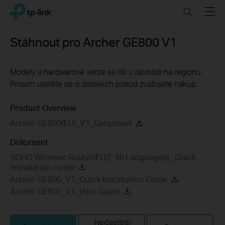
Click
Search
Menu
TP-Link, Reliably Smart
to
skip
the
Stáhnout pro
Archer GE800
V1
navigation
bar
Modely a hardwarové verze se liší v závisloti na regionu.
Prosím ujistěte se o detailech pokud zvažujete nákup.
Product Overview
Archer GE800(EU)_V1_Datasheet
Dokument
SOHO Wireless Router(EU2_16 Languages)_ Quick
Installation Guide
Archer GE800_V1_Quick Installation Guide
Archer GE800_V1_User Guide
Nejčastější