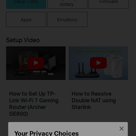
Setup Video
Firmware
dotazy
Apps
Emulátory
Setup Video
How to Set Up TP-
How to Resolve
Link Wi-Fi 7 Gaming
Double NAT using
Router (Archer
Starlink
GE800)
Close
This video will show you how to set up TP-Link Wi-Fi 7 Gaming Router (Archer GE800, etc.).
Your Privacy Choices