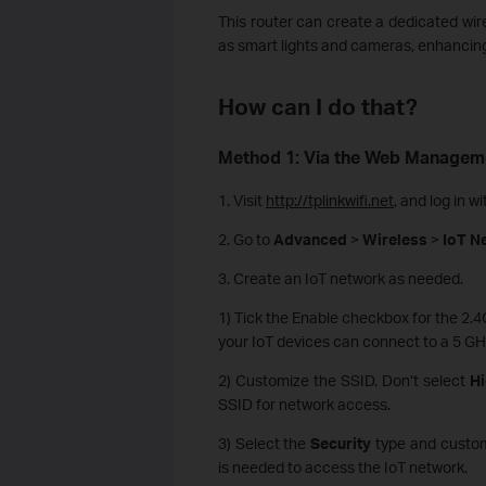
This router can create a dedicated wir
as smart lights and cameras, enhancing 
How can I do that?
Method 1: Via the Web Managemen
1. Visit
http://tplinkwifi.net
, and log in w
2. Go to
Advanced
>
Wireless
>
IoT N
3. Create an IoT network as needed.
1) Tick the Enable checkbox for the 2.
your IoT devices can connect to a 5 GH
2) Customize the SSID. Don‘t select
Hi
SSID for network access.
3) Select the
Security
type and custom
is needed to access the IoT network.