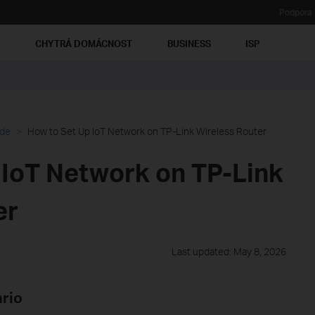
Podpora
Ť
CHYTRÁ DOMÁCNOST
BUSINESS
ISP
ide
How to Set Up IoT Network on TP-Link Wireless Router
 IoT Network on TP-Link
er
Last updated: May 8, 2026
ario