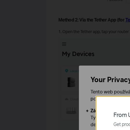
Method 2: Via the Tether App (for
Te
1. Open the Tether app, tap your router t
Your Privac
Tento web používá
používáním našich
Základní cookies
From U
Tyto cookies jsou
Get prod
deaktivovat.