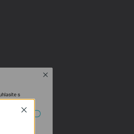
Close
hlasíte s
Close
ch systémech