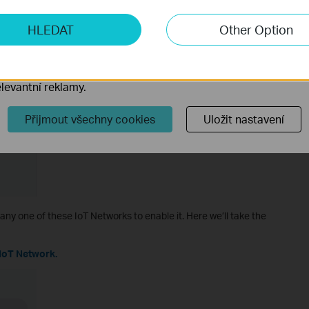
ketingové cookies
HLEDAT
Other Option
o nám umožňují analyzovat vaše aktivity na našich webových
přizpůsobení jejich funkčnosti.
ory cookie mohou prostřednictvím našich webových stránek 
levantní reklamy.
Přijmout všechny cookies
Uložit nastavení
k any one of these IoT Networks to enable it. Here we’ll take the
 IoT Network.