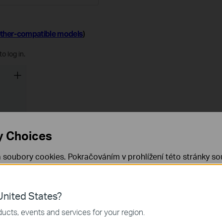
ther-compatible models
)
o log in.
y Choices
 soubory cookies. Pokračováním v prohlížení této stránky sou
 cookies.
Již nezobrazovat
Zjistit více
.
nited States?
 nezbytné pro fungování webových stránek a nelze je ve vaši
ucts, events and services for your region.