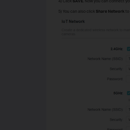
4) Click
SAVE
. Now you can connect you
5) You can also click
Share Network
to