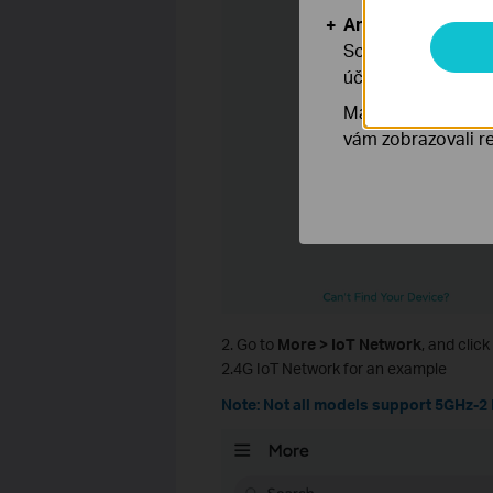
Analytické a mar
Soubory cookie pr
účelem zlepšení a 
Marketingové soub
vám zobrazovali re
2. Go to
More > IoT Network
, and clic
2.4G IoT Network for an example
Note: Not all models support 5GHz-2