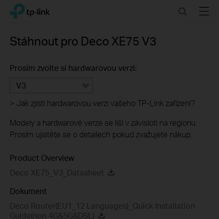
Click
Search
Menu
TP-Link, Reliably Smart
to
skip
the
Stáhnout pro
Deco XE75
V3
navigation
bar
Prosím zvolte si hardwarovou verzi:
V3
>
Jak zjisti hardwarovou verzi vašeho TP-Link zařízení?
Modely a hardwarové verze se liší v závisloti na regionu.
Prosím ujistěte se o detailech pokud zvažujete nákup.
Product Overview
Deco XE75_V3_Datasheet
Dokument
Deco Router(EU1_12 Languages)_Quick Installation
Guide(non 4G&5G&DSL)