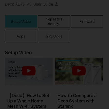
Deco XE75_V3_User Guide
Nejčastější
Setup Video
Firmware
dotazy
Apps
GPL Code
Setup Video
【Deco】How to Set
How to Configure a
Up a Whole Home
Deco System with
Mesh Wi-Fi System
Starlink