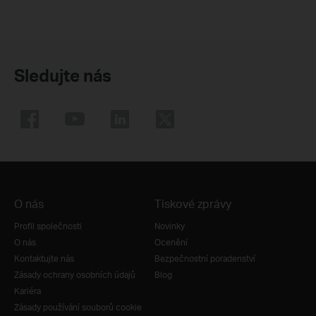
Sledujte nás
O nás
Tiskové zprávy
Profil společnosti
Novinky
O nás
Ocenění
Kontaktujte nás
Bezpečnostní poradenství
Zásady ochrany osobních údajů
Blog
Kariéra
Zásady používání souborů cookie