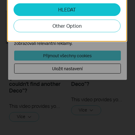
Analytické a marketingové cookies
HLEDAT
Soubory cookie pro nám umožňují analyzovat vaše
aktivity na našich webových stránkách za účelem
zlepšení a přizpůsobení jejich funkčnosti.
Other Option
Marketingové soubory cookie mohou prostřednictvím
našich webových stránek nastavit, aby se vám
zobrazovali relevantní reklamy.
Přijmout všechny cookies
What to do if I fail to
What to do if I fail to
configure the
configure the main
Uložit nastavení
satellite Deco and
Deco and get stuck
get stuck on “We
on “We couldn't find
couldn't find another
Deco”?
Deco”?
This video provides you with solutions when you fail to configure the main Deco and get stuck on the step ” We couldn’t find Deco”.
This video provides you with solutions when you fail to configure the slave Deco and get stuck on the step ” We couldn't find another Deco”.
Více
Více