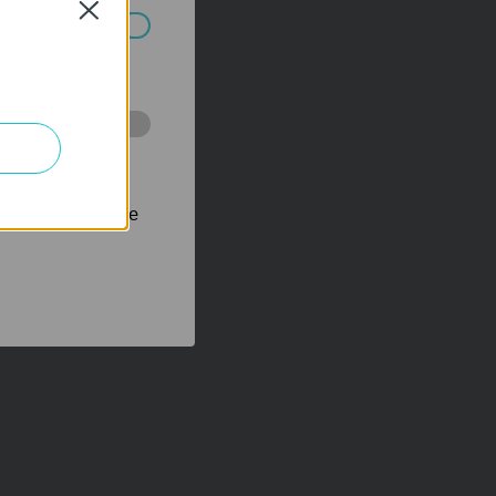
Close
ch systémech
 stránkách za
nastavit, aby se