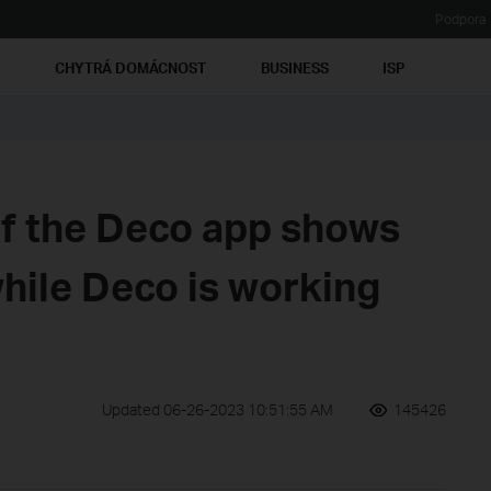
Podpora
Ť
CHYTRÁ DOMÁCNOST
BUSINESS
ISP
if the Deco app shows
while Deco is working
Updated 06-26-2023 10:51:55 AM
145426