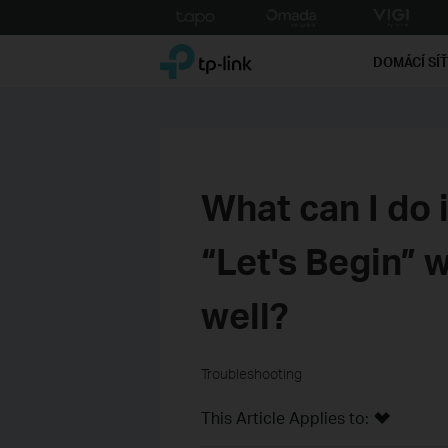
Click
to
TP-Link, Reliably Smart
skip
DOMÁCÍ SÍ
the
navigation
bar
What can I do 
“Let's Begin” 
well?
Troubleshooting
This Article Applies to: