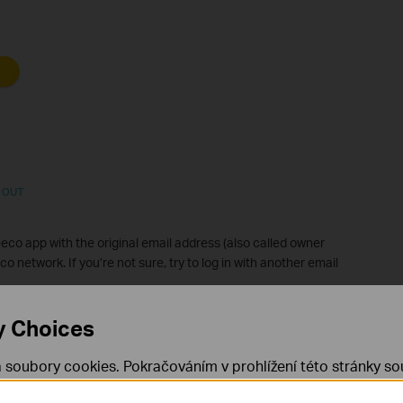
eco app with the original email address (also called owner
o network. If you’re not sure, try to log in with another email
y Choices
he phone connects to other Wi-Fi networks or uses mobile data,
 the phone, then switch the phone to connect to the Deco’s Wi-Fi
 soubory cookies. Pokračováním v prohlížení této stránky sou
 mobile data and close any VPN application on the phone if you
 cookies.
Již nezobrazovat
Zjistit více
.