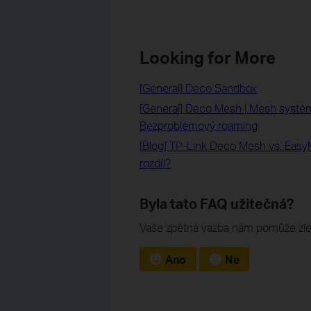
Looking for More
[General] Deco Sandbox
[General] Deco Mesh | Mesh systém
Bezproblémový roaming
[Blog] TP-Link Deco Mesh vs. Eas
rozdíl?
Byla tato FAQ užitečná?
Vaše zpětná vazba nám pomůže zle
Ano
Ne