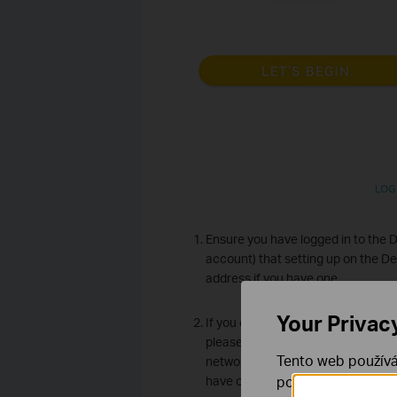
Ensure you have logged in to the D
account) that setting up on the Dec
address if you have one.
Your Privac
If you encounter the issue when t
please log out of the Deco app on
Tento web používá
network. At the same time, disable
používáním našich
have one.