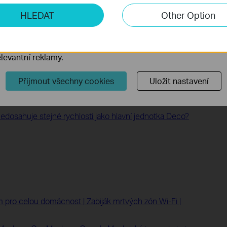
ketingové cookies
HLEDAT
Other Option
o nám umožňují analyzovat vaše aktivity na našich webových
přizpůsobení jejich funkčnosti.
ory cookie mohou prostřednictvím našich webových stránek 
o my Deco mesh network?
levantní reklamy.
 sítě nižší než výsledek testu rychlosti v aplikaci Deco?
Přijmout všechny cookies
Uložit nastavení
 jeden model Deca
síti Deco nestabilní?
edosahuje stejné rychlosti jako hlavní jednotka Deco?
 pro celou domácnost | Zabiják mrtvých zón Wi-Fi |