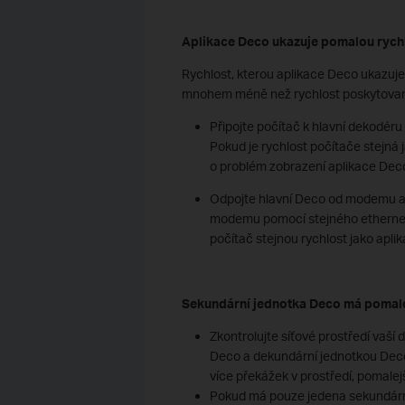
Aplikace Deco ukazuje pomalou rychl
Rychlost, kterou aplikace Deco ukazuje,
mnohem méně než rychlost poskytovaná 
Připojte počítač k hlavní dekodéru
Pokud je rychlost počítače stejná 
o problém zobrazení aplikace Deco,
Odpojte hlavní Deco od modemu a 
modemu pomocí stejného etherneto
počítač stejnou rychlost jako apl
Sekundární jednotka Deco má pomal
Zkontrolujte síťové prostředí vaší 
Deco a dekundární jednotkou Deco;
více překážek v prostředí, pomalejš
Pokud má pouze jedena sekundární