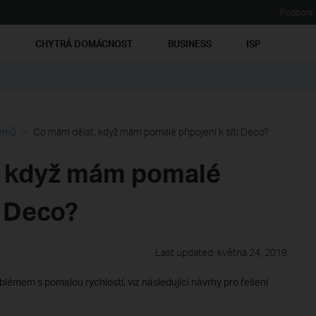
Podpora
Ť
CHYTRÁ DOMÁCNOST
BUSINESS
ISP
lémů
Co mám dělat, když mám pomalé připojení k síti Deco?
, když mám pomalé
i Deco?
Last updated: května 24, 2019
roblémem s pomalou rychlostí, viz následující návrhy pro řešení