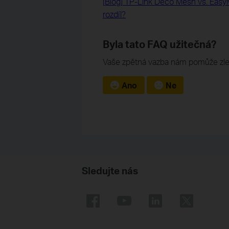
[Blog] TP-Link Deco Mesh vs. Eas
rozdíl?
Byla tato FAQ užitečná?
Vaše zpětná vazba nám pomůže zle
Ano
Ne
Sledujte nás