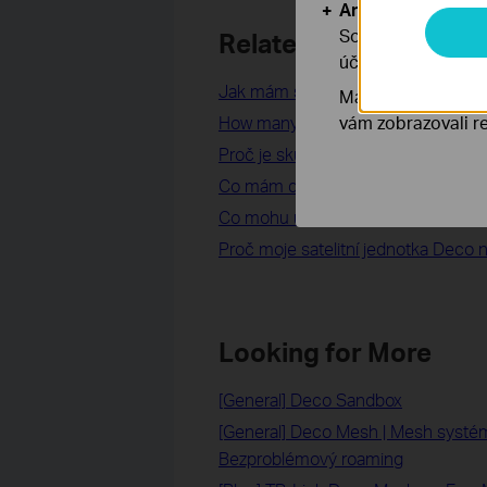
Analytické a mar
Soubory cookie pr
Related FAQs
účelem zlepšení a 
Jak mám spustit test rychlosti?
Marketingové soub
How many Deco units can I add t
vám zobrazovali re
Proč je skutečná rychlost bezdrátové
Co mám dělat, když mám více něž
Co mohu udělat, když je připojení k 
Proč moje satelitní jednotka Deco n
Looking for More
[General] Deco Sandbox
[General] Deco Mesh | Mesh systém
Bezproblémový roaming