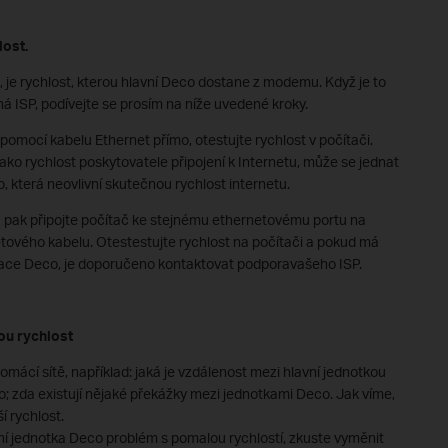
ost.
 je rychlost, kterou hlavní Deco dostane z modemu. Když je to
ISP, podívejte se prosím na níže uvedené kroky.
 pomocí kabelu Ethernet přímo, otestujte rychlost v počítači.
jako rychlost poskytovatele připojení k Internetu, může se jednat
 která neovlivní skutečnou rychlost internetu.
pak připojte počítač ke stejnému ethernetovému portu na
vého kabelu. Otestestujte rychlost na počítači a pokud má
ikace Deco, je doporučeno kontaktovat podporavašeho ISP.
ou rychlost
domácí sítě, například: jaká je vzdálenost mezi hlavní jednotkou
 zda existují nějaké překážky mezi jednotkami Deco. Jak víme,
í rychlost.
 jednotka Deco problém s pomalou rychlostí, zkuste vyměnit