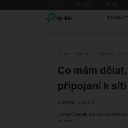
Click
to
TP-Link, Reliably Smart
skip
DOMÁCÍ SÍ
the
navigation
bar
Home
Support
Odstranění prob
Co mám dělat
připojení k sít
Odstranění problémů
Existují různé situace v souvislosti s p
problému.