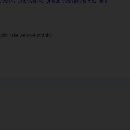
yMesh vs. OneMesh vs. Omada Mesh jaký je mezi nimi
pšit naše webové stránky