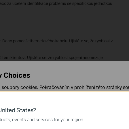
eco za účelem identifikace problému se specifickou jednotkou
.
e Deco pomocí ethernetového kabelu. Ujistěte se, že rychlost z
itém klientovi. Ujistěte se, že rychlost spojení neomezuje
y Choices
e režim QoS na Standard, vypněte „High Priority“ pro všechna
Antivirus na Deco a poté zkontrolujte, zda bude rychlost lepší.
 soubory cookies. Pokračováním v prohlížení této stránky sou
 cookies.
Již nezobrazovat
Zjistit více
.
áš problém, doporučuje se kontaktovat
technickou podporu TP-
nited States?
 nezbytné pro fungování webových stránek a nelze je ve vaši
ucts, events and services for your region.