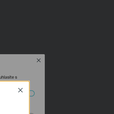
Close
hlasíte s
Close
ch systémech