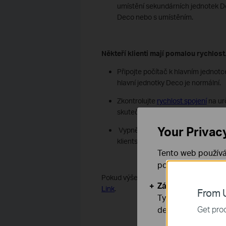
umístění sekundárních jednotek D
Deco nebo s umístěním.
Někteří klienti mají pomalou rychlost
Připojte počítač k hlavním jednotc
hlavní jednotky Deco je normální.
Zkontrolujte
rychlost spojení
na urč
skutečnou rychlost stahování.
Your Privac
Vypněte funkci HomeCare. Nastavt
klientská zařízení, vypněte funkci 
Tento web používá
používáním našich
Pokud výše uvedené návrhy nevyřeší v
Základní cookies
Link
.
From U
Tyto cookies jsou
Get prod
deaktivovat.