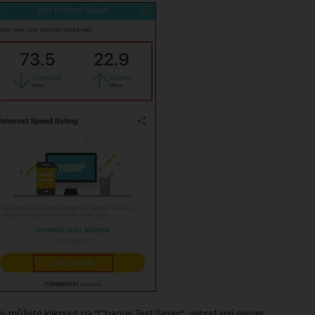
ý, můžete kliknout na "Change Test Sever", vybrat jiný server,