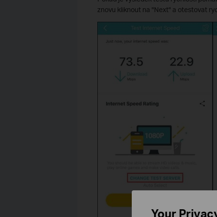
znovu kliknout na "Next" a otestovat ryc
Your Privac