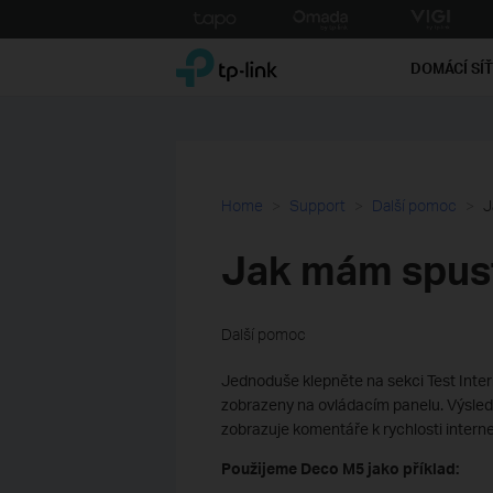
Click
to
TP-Link, Reliably Smart
skip
DOMÁCÍ SÍ
the
navigation
bar
Home
Support
Další pomoc
J
Jak mám spusti
Další pomoc
Jednoduše klepněte na sekci Test Intern
zobrazeny na ovládacím panelu. Výslede
zobrazuje komentáře k rychlosti interne
Použijeme Deco M5 jako příklad: