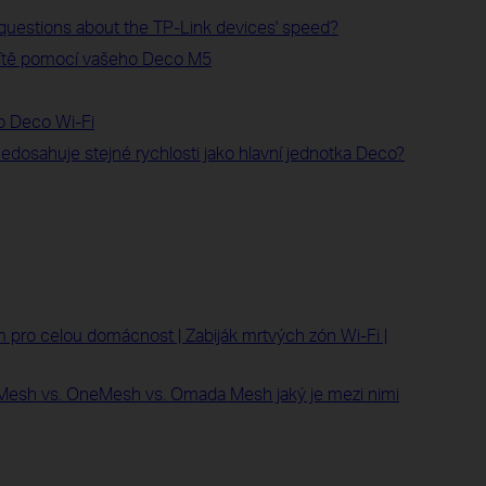
questions about the TP-Link devices' speed?
sítě pomocí vašeho Deco M5
o Deco Wi-Fi
edosahuje stejné rychlosti jako hlavní jednotka Deco?
 pro celou domácnost | Zabiják mrtvých zón Wi-Fi |
yMesh vs. OneMesh vs. Omada Mesh jaký je mezi nimi