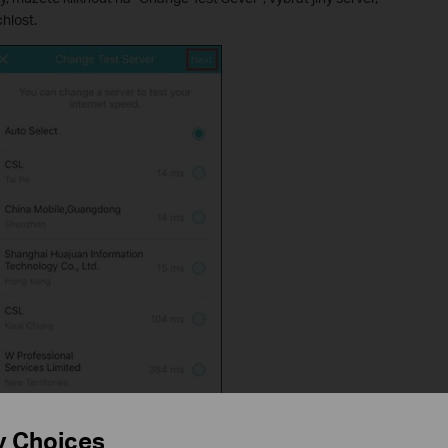
hlost.
y Choices