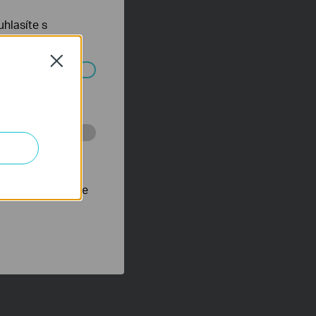
hlasíte s
Close
ch systémech
 stránkách za
nastavit, aby se