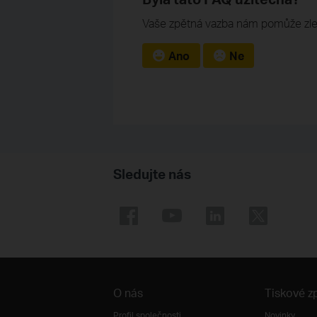
Vaše zpětná vazba nám pomůže zle
Ano
Ne
Sledujte nás
O nás
Tiskové z
Profil společnosti
Novinky