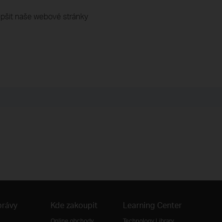
pšit naše webové stránky
právy
Kde zakoupit
Learning Center
Online obchody
Technology Library