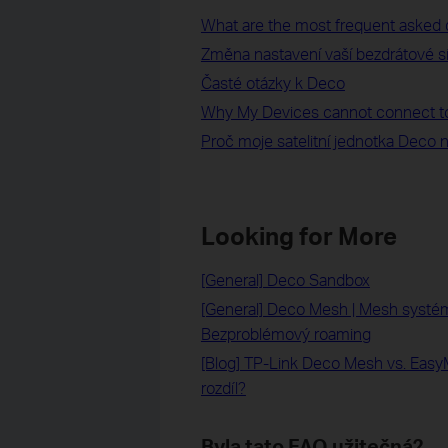
What are the most frequent asked 
Změna nastavení vaší bezdrátové 
Časté otázky k Deco
Why My Devices cannot connect t
Proč moje satelitní jednotka Deco n
Looking for More
[General] Deco Sandbox
[General] Deco Mesh | Mesh systém
Bezproblémový roaming
[Blog] TP-Link Deco Mesh vs. Eas
rozdíl?
Byla tato FAQ užitečná?