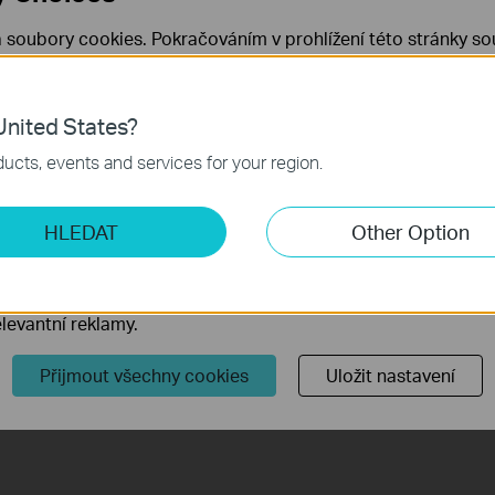
 soubory cookies. Pokračováním v prohlížení této stránky sou
 cookies.
Již nezobrazovat
Zjistit více
.
lost, kterou hlavní Deco získá z modemu, nikoli rychlost na
nited States?
 nezbytné pro fungování webových stránek a nelze je ve vaši
pná pouze na Deco M5, Deco M9 Plus a Deco P7.
ucts, events and services for your region.
Test Internet Speed, můžete připojit počítač k hlavnímu dekodéru
tovat rychlost internetu.
ketingové cookies
HLEDAT
Other Option
o nám umožňují analyzovat vaše aktivity na našich webových
přizpůsobení jejich funkčnosti.
é funkci a konfiguraci, prosím přejděte na
Download
ory cookie mohou prostřednictvím našich webových stránek 
tu.
levantní reklamy.
Přijmout všechny cookies
Uložit nastavení