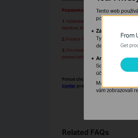
Poznámka:
Tento web používá
používáním našich
1.
Výsledek testu rychlosti ukazuje rych
klientovi, který je připojen k Deco.
Základní cookies
From U
Tyto cookies jsou
2.
Funkce Test Internet Speed je dostu
Get prod
deaktivovat.
3.
Pro model, který nepodporuje funkci 
pomocí ethernetového kabelu a pak otes
Analytické a mar
Soubory cookie pr
účelem zlepšení a 
Pokud chcete bližší informace o každ
Marketingové soub
Center
pro stažení příručky k produk
vám zobrazovali re
Related FAQs