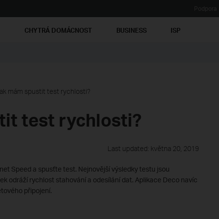
Podpora
Ť
CHYTRÁ DOMÁCNOST
BUSINESS
ISP
ak mám spustit test rychlosti?
t test rychlosti?
Last updated: května 20, 2019
et Speed a spusťte test. Nejnovější výsledky testu jsou
k odráží rychlost stahování a odesílání dat. Aplikace Deco navíc
tového připojení.