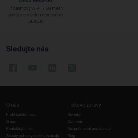
Deco BE65-5G
Třípásmový Wi-Fi 7 5G mesh
systém pro celou domácnost
BE9300
Sledujte nás
O nás
Tiskové zprávy
Profil společnosti
Novinky
O nás
Ocenění
Kontaktujte nás
Bezpečnostní poradenství
Zásady ochrany osobních údajů
Blog