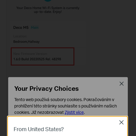
Close
Your Privacy Choices
Tento web používá soubory cookies. Pokračováním v
prohlížení této stránky souhlasíte s používáním našich
cookies.
Již nezobrazovat
Zjistit více
.
Close
Základní cookies
From United States?
Tyto cookies jsou nezbytné pro fungování webových
stránek a nelze je ve vašich systémech deaktivovat.