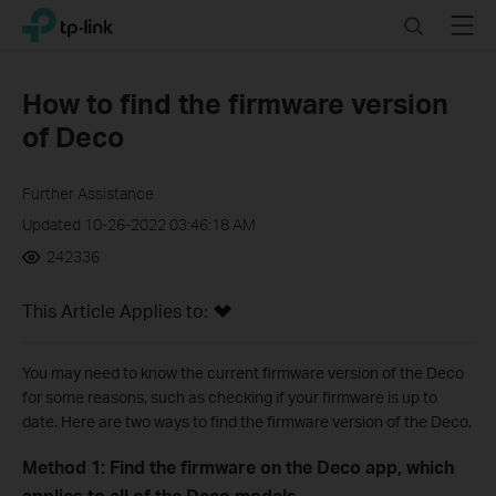
Click
Search
Menu
TP-Link, Reliably Smart
to
skip
the
How to find the firmware version
navigation
of Deco
bar
Further Assistance
Updated 10-26-2022 03:46:18 AM
242336
This Article Applies to:
You may need to know the current firmware version of the Deco
for some reasons, such as checking if your firmware is up to
date. Here are two ways to find the firmware version of the Deco.
Method 1: Find the firmware on the Deco app, which
applies to all of the Deco models.