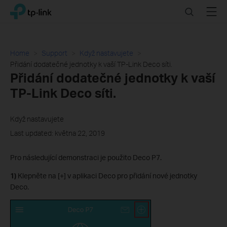
Click
Search
Menu
TP-Link, Reliably Smart
to
skip
the
navigation
Home
Support
Když nastavujete
bar
Přidání dodatečné jednotky k vaší TP-Link Deco síti.
Přidání dodatečné jednotky k vaší
TP-Link Deco síti.
Když nastavujete
Last updated: května 22, 2019
Pro následující demonstraci je použito Deco P7.
1)
Klepněte na [+] v aplikaci Deco pro přidání nové jednotky
Deco.