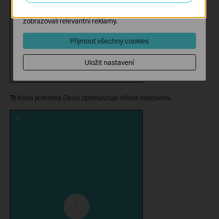
Marketingové soubory cookie mohou prostřednictvím
našich webových stránek nastavit, aby se vám
zobrazovali relevantní reklamy.
Přijmout všechny cookies
Uložit nastavení
7)
Nová jednotka Deco optimalizuje síťová nastavení.