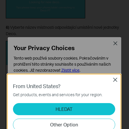
6)
Vyberte název místnosti odpovídající umístění nové jednotky
Deco.
Close
Your Privacy Choices
Tento web používá soubory cookies. Pokračováním v
prohlížení této stránky souhlasíte s používáním našich
cookies.
Již nezobrazovat
Zjistit více
.
Close
Základní cookies
From United States?
Tyto cookies jsou nezbytné pro fungování webových
stránek a nelze je ve vašich systémech deaktivovat.
Get products, events and services for your region.
Analytické a marketingové cookies
HLEDAT
Soubory cookie pro nám umožňují analyzovat vaše
aktivity na našich webových stránkách za účelem
zlepšení a přizpůsobení jejich funkčnosti.
Other Option