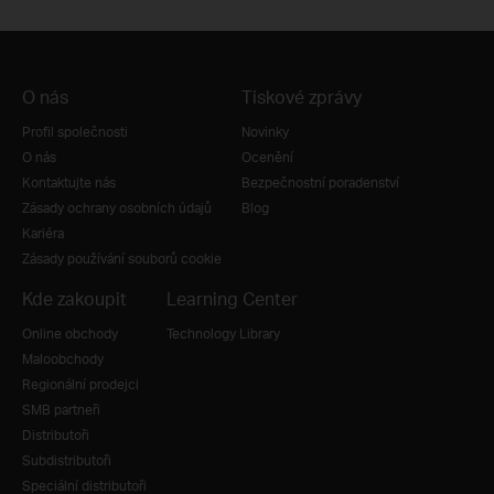
O nás
Tiskové zprávy
Profil společnosti
Novinky
O nás
Ocenění
Kontaktujte nás
Bezpečnostní poradenství
Zásady ochrany osobních údajů
Blog
Kariéra
Zásady používání souborů cookie
Kde zakoupit
Learning Center
Online obchody
Technology Library
Maloobchody
Regionální prodejci
SMB partneři
Distributoři
Subdistributoři
Speciální distributoři