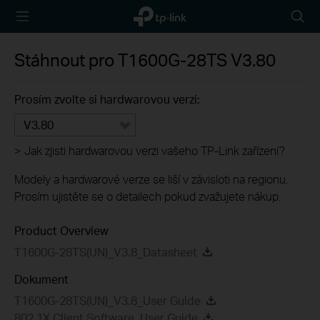
TP-Link,
Searc
Reliably
icon
Smart
Stáhnout pro
T1600G-28TS
V3.80
Prosím zvolte si hardwarovou verzi:
V3.80
>
Jak zjisti hardwarovou verzi vašeho TP-Link zařízení?
Modely a hardwarové verze se liší v závisloti na regionu.
Prosím ujistěte se o detailech pokud zvažujete nákup.
Product Overview
T1600G-28TS(UN)_V3.8_Datasheet
Dokument
T1600G-28TS(UN)_V3.8_User Guide
802.1X Client Software_User Guide