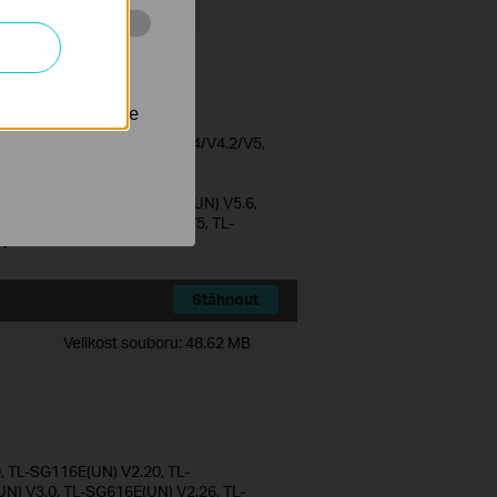
 stránkách za
o enhance security.
nastavit, aby se
E(UN) V1/V2/V3.2/V3.26/V4/V4.2/V5,
4.26/V6, TL-SG1016PE(UN)
4/V4.2/V6, TL-SG116E(UN)
1/V2/V3/V4/V5, TL-SG605E(UN) V5.6,
G108PE(UN) V1/V2/V3/V4/V5, TL-
V1
Stáhnout
Velikost souboru:
48.62 MB
 TL-SG116E(UN) V2.20, TL-
) V3.0, TL-SG616E(UN) V2.26, TL-