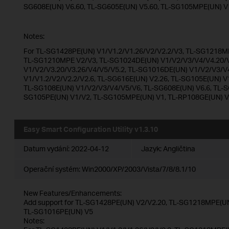
SG608E(UN) V6.60, TL-SG605E(UN) V5.60, TL-SG105MPE(UN) V
Notes:
For TL-SG1428PE(UN) V1/V1.2/V1.26/V2/V2.2/V3, TL-SG1218MP
TL-SG1210MPE V2/V3, TL-SG1024DE(UN) V1/V2/V3/V4/V4.20/V
V1/V2/V3.20/V3.26/V4/V5/V5.2, TL-SG1016DE(UN) V1/V2/V3/V
V1/V1.2/V2/V2.2/V2.6, TL-SG616E(UN) V2.26, TL-SG105E(UN) V
TL-SG108E(UN) V1/V2/V3/V4/V5/V6, TL-SG608E(UN) V6.6, TL-S
SG105PE(UN) V1/V2, TL-SG105MPE(UN) V1, TL-RP108GE(UN) 
Easy Smart Configuration Utility v1.3.10
Datum vydání:
2022-04-12
Jazyk:
Angličtina
Operační systém: Win2000/XP/2003/Vista/7/8/8.1/10
New Features/Enhancements:
Add support for TL-SG1428PE(UN) V2/V2.20, TL-SG1218MPE(U
TL-SG1016PE(UN) V5
Notes: