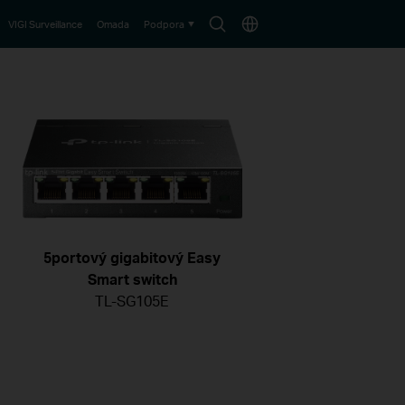
Search
Choose
VIGI Surveillance
Omada
Podpora
icon
location
5portový gigabitový Easy
Smart switch
TL-SG105E