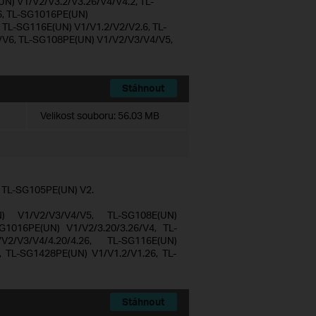
N) V1/V2/V3.2/V3.26/V4/V4.2, TL-
6, TL-SG1016PE(UN)
TL-SG116E(UN) V1/V1.2/V2/V2.6, TL-
/V6, TL-SG108PE(UN) V1/V2/V3/V4/V5,
Stáhnout
Velikost souboru:
56.03 MB
d TL-SG105PE(UN) V2.
N) V1/V2/V3/V4/V5, TL-SG108E(UN)
G1016PE(UN) V1/V2/3.20/3.26/V4, TL-
2/V3/V4/4.20/4.26, TL-SG116E(UN)
, TL-SG1428PE(UN) V1/V1.2/V1.26, TL-
Stáhnout