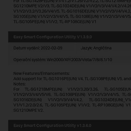
For TL-SG1428PE(UN) V1/V1.2/V1.26/V2/V2.2, TL-SG1218MPE(U
SG1210MPE V2/V3, TL-SG1024DE(UN) V1/V2/V3/V4/V4.2/V4.2
V1/V2/V3.2/V3.26/V4/V5, TL-SG1016DE(UN) V1/V2/V3/V4/V4.2, 
SG105E(UN) V1/V2/V3/V4/V5, TL-SG108E(UN) V1/V2/V3/V4/V5
TL-SG105PE(UN) V1/V2, TL-RP108GE(UN) V1
Easy Smart Configuration Utility V1.3.9.0
Datum vydání:
2022-02-09
Jazyk:
Angličtina
Operační systém: Win2000/XP/2003/Vista/7/8/8.1/10
New Features/Enhancements:
Add support for TL-SG1016PE(UN) V4, TL-SG108PE(UN) V5, an
Notes:
For TL-SG1218MPE(UN) V1/V2/3.20/3.26, TL-SG105E(U
V1/V2/V3/V4/V5/V6, TL-SG108PE(UN) V1/V2/V3/V4/V5, TL-S
SG1016DE(UN) V1/V2/V3/V4/V4.2, TL-SG1024DE(UN)_V1/V
V1/V1.2/2.0/2.6, TL-SG105PE(UN) V1/V2, TL-RP108GE(UN) V1
SG1210MPE V2.
Easy Smart Configuration Utility v1.3.6.0