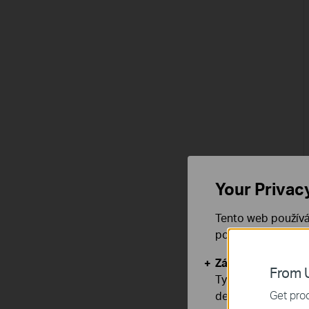
Your Privac
Tento web používá
používáním našich
Základní cookies
From U
Tyto cookies jsou
Get prod
deaktivovat.