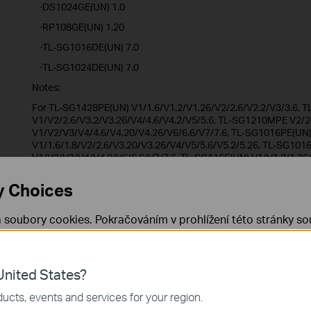
·DS1024GE(UN) 1.0
·RP108GE(UN) 1.20
·TL-SG1016DE(UN) 7.0
·TL-SG1024DE(UN) 7.0
Notes:
For TL-SG1428PE(UN) V1/1.6/V1.2/V1.26/V2/2.6/V2.2/V3/3.6,
V1/V2/2.6/V3.2/V3.26/V4/4.6/V4.2/V5/5.6, TL-SG1210MPE V2/2
V1/V2/V3/V4/4.6/V4.20/V4.26/V6/6.6/V7/7.6, TL-SG1016PE(UN
V1/1.6/1.8/V2/2.6/V3.20/V3.26/V4/V5/5.6/V5.2/5.26, TL-SG101
V1/V2/V3/V4/V4.2/V6/6.6/V7/7.6, TL-SG116E(UN) V1/V1.2/1.26
V2.26, TL-SG105E(UN) V1/V2/V3/V4/4.6/V5/5.6, TL-SG605E(UN)
V1/V2/V3/V4/4.6/V5/5.6/V6/6.6, TL-SG608E(UN) V6.6, TL-SG10
y Choices
V1/V2/2.6/V3/3.6/V4/4.6/V5/5.6, TL-SG105PE(UN) V1/1.6/V2/2.
RP108GE(UN) V1, DS105GE(UN) V1, DS108GE(UN) V1, DS116GE(
 soubory cookies. Pokračováním v prohlížení této stránky sou
DS1024GE(UN) V1/1.6, RP108GE(UN) V1.20.
 cookies.
Již nezobrazovat
Zjistit více
.
Easy Smart Configuration Utility v1.3.13.0
nited States?
 nezbytné pro fungování webových stránek a nelze je ve vaši
Datum vydání:
2023-02-20
Jazyk:
Angličtina
ucts, events and services for your region.