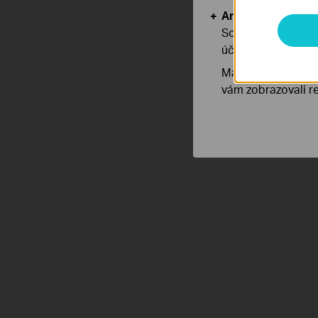
Analytické a mar
Soubory cookie pr
účelem zlepšení a 
Marketingové soub
vám zobrazovali re