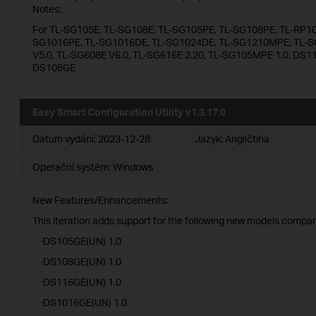
Notes:
For TL-SG105E, TL-SG108E, TL-SG105PE, TL-SG108PE, TL-RP10
SG1016PE, TL-SG1016DE, TL-SG1024DE, TL-SG1210MPE, TL-S
V5.0, TL-SG608E V6.0, TL-SG616E 2.20, TL-SG105MPE 1.0, D
DS108GE
Easy Smart Configuration Utility v1.3.17.0
Datum vydání:
2023-12-28
Jazyk:
Angličtina
Operační systém: Windows
New Features/Enhancements:
This iteration adds support for the following new models compare
·DS105GE(UN) 1.0
·DS108GE(UN) 1.0
·DS116GE(UN) 1.0
·DS1016GE(UN) 1.0