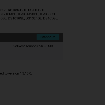
8GE, RP108GE, TL-SG116E, TL-
G1218MPE, TL-SG1428PE, TL-SG605E
S116GE, DS1016GE, DS1024GE, DS105GE,
Stáhnout
Velikost souboru:
56.96 MB
d to version 1.3.13.0: