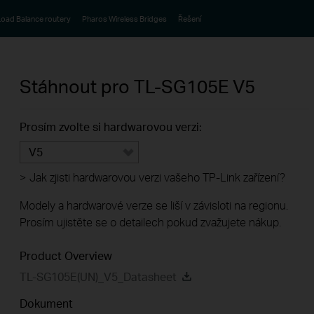
oad Balance routery
Pharos Wireless Bridges
Řešení
Stáhnout pro
TL-SG105E
V5
Prosím zvolte si hardwarovou verzi:
V5
>
Jak zjisti hardwarovou verzi vašeho TP-Link zařízení?
Modely a hardwarové verze se liší v závisloti na regionu.
Prosím ujistěte se o detailech pokud zvažujete nákup.
Product Overview
TL-SG105E(UN)_V5_Datasheet
Dokument