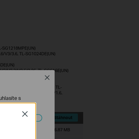
 TL-SG1218MPE(UN)
.6/V3/3.6, TL-SG1024DE(UN)
)
6DE(UN)
/V2/V2.2/V2.6/2.26, TL-SG616E(UN)
 V5.6, TL-SG108E(UN)
Close
8PE(UN)
6, TL-SG105MPE(UN) V1/1.6, TL-
UN) V1, DS1016GE(UN) V1/1.6,
hlasíte s
Close
Stáhnout
ch systémech
Velikost souboru:
56.87 MB