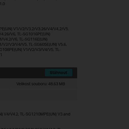
1.0
E(UN) V1/V2/V3.2/V3.26/V4/V4.2/V5,
4.26/V6, TL-SG1016PE(UN)
4/V4.2/V6, TL-SG116E(UN)
1/V2/V3/V4/V5, TL-SG605E(UN) V5.6,
G108PE(UN) V1/V2/V3/V4/V5, TL-
V1
Stáhnout
Velikost souboru:
48.63 MB
N) V4/V4.2, TL-SG1210MPE(UN) V3 and