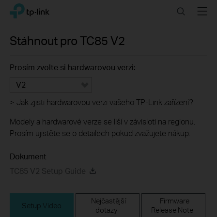
Click
Search
Menu
TP-Link, Reliably Smart
to
skip
the
Stáhnout pro
TC85
V2
navigation
bar
Prosím zvolte si hardwarovou verzi:
V2
>
Jak zjisti hardwarovou verzi vašeho TP-Link zařízení?
Modely a hardwarové verze se liší v závisloti na regionu.
Prosím ujistěte se o detailech pokud zvažujete nákup.
Dokument
TC85 V2 Setup Guide
Nejčastější
Firmware
Setup Video
dotazy
Release Note