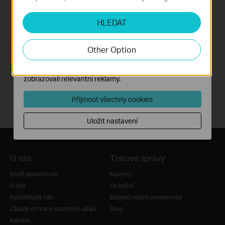
Analytické a marketingové cookies
HLEDAT
Soubory cookie pro nám umožňují analyzovat vaše
aktivity na našich webových stránkách za účelem
zlepšení a přizpůsobení jejich funkčnosti.
Other Option
Marketingové soubory cookie mohou prostřednictvím
Sledujte nás
našich webových stránek nastavit, aby se vám
zobrazovali relevantní reklamy.
Přijmout všechny cookies
Uložit nastavení
O nás
Tiskové zprávy
Profil společnosti
Novinky
O nás
Ocenění
Kontaktujte nás
Bezpečnostní poradenství
Zásady ochrany osobních údajů
Blog
Kariéra