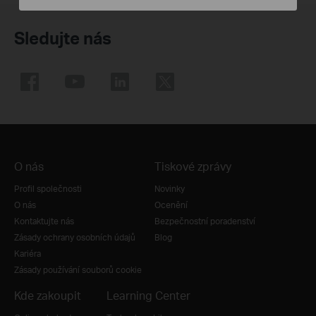
Sledujte nás
O nás
Tiskové zprávy
Profil společnosti
Novinky
O nás
Ocenění
Kontaktujte nás
Bezpečnostní poradenství
Zásady ochrany osobních údajů
Blog
Kariéra
Zásady používání souborů cookie
Kde zakoupit
Learning Center