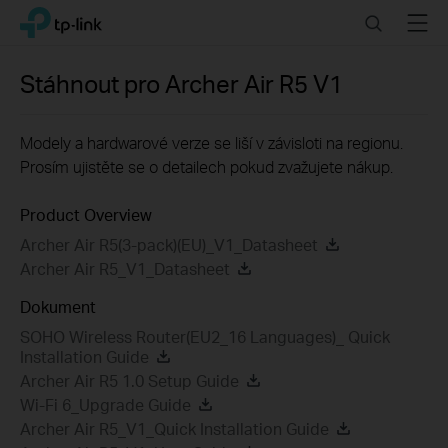
Click
Search
Menu
TP-Link, Reliably Smart
to
skip
the
Stáhnout pro
Archer Air R5
V1
navigation
bar
Modely a hardwarové verze se liší v závisloti na regionu.
Prosím ujistěte se o detailech pokud zvažujete nákup.
Product Overview
Archer Air R5(3-pack)(EU)_V1_Datasheet
Archer Air R5_V1_Datasheet
Dokument
SOHO Wireless Router(EU2_16 Languages)_ Quick
Installation Guide
Archer Air R5 1.0 Setup Guide
Wi-Fi 6_Upgrade Guide
Archer Air R5_V1_Quick Installation Guide