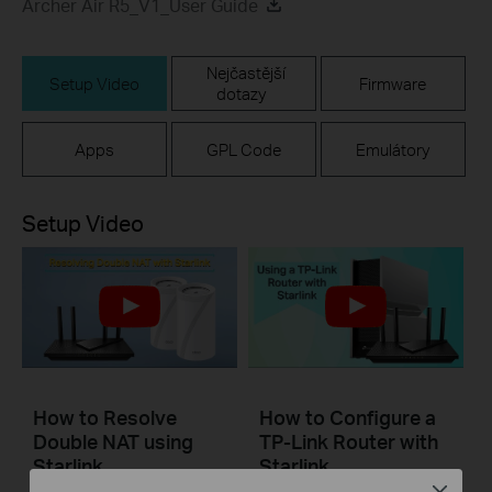
Archer Air R5_V1_User Guide
Nejčastější
Setup Video
Firmware
dotazy
Apps
GPL Code
Emulátory
Setup Video
How to Resolve
How to Configure a
Double NAT using
TP-Link Router with
Starlink
Starlink
Close