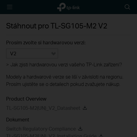
TP-Link,
Searc
Reliably
icon
Smart
Stáhnout pro
TL-SG105-M2
V2
Prosím zvolte si hardwarovou verzi:
V2
>
Jak zjisti hardwarovou verzi vašeho TP-Link zařízení?
Modely a hardwarové verze se liší v závisloti na regionu.
Prosím ujistěte se o detailech pokud zvažujete nákup.
Product Overview
TL-SG105-M2(UN)_V2_Datasheet
Dokument
Switch Regulatory Compliance
TL-SG105-M2(UN)_V2_Installation Guide