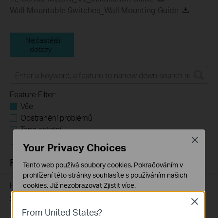
Wall Mountable Switches_Wall Mounting Guide
Nejčastější
dotazy
Feature Filter:
Vše
Odstranění problémů
Tapo ostatní
Close
Požadavky na uživatelskou aplikaci
Your Privacy Choices
FAQ
Tento web používá soubory cookies. Pokračováním v
prohlížení této stránky souhlasíte s používáním našich
How to Troubleshoot Unstable Internet Issue on Omada
cookies.
Již nezobrazovat
Zjistit více
.
Switch
Close
Základní cookies
From United States?
Tyto cookies jsou nezbytné pro fungování webových
06-24-2026
129875
views