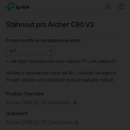
Click
Search
Menu
TP-Link, Reliably Smart
to
skip
the
Stáhnout pro
Archer C60
V3
navigation
bar
Prosím zvolte si hardwarovou verzi:
V3
>
Jak zjisti hardwarovou verzi vašeho TP-Link zařízení?
Modely a hardwarové verze se liší v závisloti na regionu.
Prosím ujistěte se o detailech pokud zvažujete nákup.
Product Overview
Archer C60(EU)_V3_Datasheet
Dokument
Archer C60(EU)_V3_User Guide