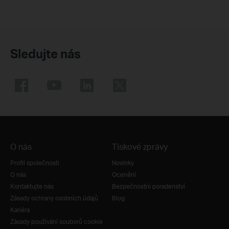
Sledujte nás
O nás
Tiskové zprávy
Profil společnosti
Novinky
O nás
Ocenění
Kontaktujte nás
Bezpečnostní poradenství
Zásady ochrany osobních údajů
Blog
Kariéra
Zásady používání souborů cookie