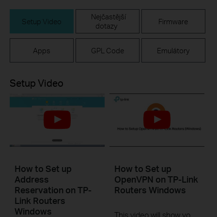
Nejčastější
Setup Video
Firmware
dotazy
Apps
GPL Code
Emulátory
Setup Video
How to Set up
How to Set up
Address
OpenVPN on TP-Link
Reservation on TP-
Routers Windows
Link Routers
Windows
This video will show you how to set up OpenVPN on a TP-Link Wi-Fi router. For more information, visit www.tp-link.com/support.