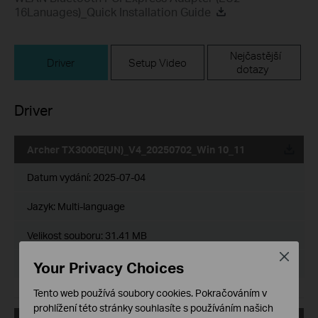
16Lanuages)_Quick Installation Guide
Nejčastější
Driver
Setup Video
dotazy
Driver
Archer TX3000E(UN)_V4_20250702_Win 10_11
Datum vydání:
2025-07-04
Jazyk:
Multi-language
Velikost souboru:
31.41 MB
Close
Operační systém: Win 10_11
Your Privacy Choices
Tento web používá soubory cookies. Pokračováním v
prohlížení této stránky souhlasíte s používáním našich