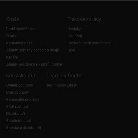
O nás
Tiskové zprávy
Profil společnosti
Novinky
O nás
Ocenění
Kontaktujte nás
Bezpečnostní poradenství
Zásady ochrany osobních údajů
Blog
Kariéra
Zásady používání souborů cookie
Kde zakoupit
Learning Center
Online obchody
Technology Library
Maloobchody
Regionální prodejci
SMB partneři
Distributoři
Subdistributoři
Speciální distributoři