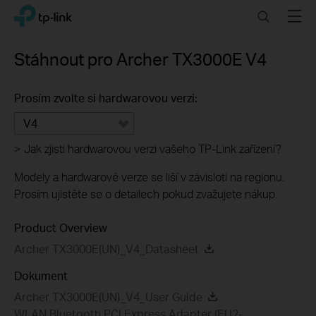
Click
Search
Menu
TP-Link, Reliably Smart
to
skip
the
Stáhnout pro
Archer TX3000E
V4
navigation
bar
Prosím zvolte si hardwarovou verzi:
V4
>
Jak zjisti hardwarovou verzi vašeho TP-Link zařízení?
Modely a hardwarové verze se liší v závisloti na regionu.
Prosím ujistěte se o detailech pokud zvažujete nákup.
Product Overview
Archer TX3000E(UN)_V4_Datasheet
Dokument
Archer TX3000E(UN)_V4_User Guide
WLAN Bluetooth PCI Express Adapter (EU2-