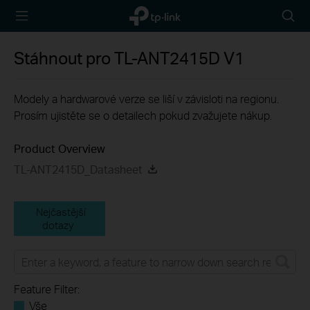
TP-Link,
Searc
Reliably
icon
Smart
Stáhnout pro
TL-ANT2415D
V1
Modely a hardwarové verze se liší v závisloti na regionu.
Prosím ujistěte se o detailech pokud zvažujete nákup.
Product Overview
TL-ANT2415D_Datasheet
Nejčastější
dotazy
Feature Filter:
Vše