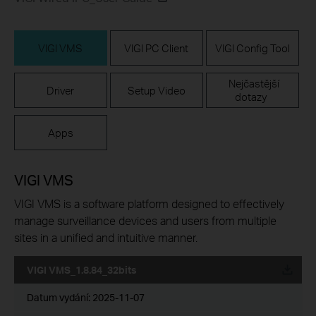
VIGI VMS
VIGI PC Client
VIGI Config Tool
Nejčastější
Driver
Setup Video
dotazy
Apps
VIGI VMS
VIGI VMS is a software platform designed to effectively
manage surveillance devices and users from multiple
sites in a unified and intuitive manner.
VIGI VMS_1.8.84_32bits
Datum vydání:
2025-11-07