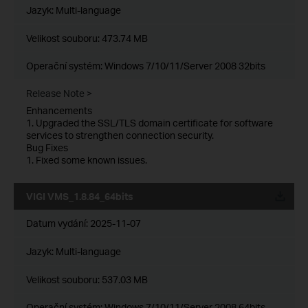
Jazyk:
Multi-language
Velikost souboru:
473.74 MB
Operační systém: Windows 7/10/11/Server 2008 32bits
Release Note >
Enhancements
1. Upgraded the SSL/TLS domain certificate for software
services to strengthen connection security.
Bug Fixes
1. Fixed some known issues.
VIGI VMS_1.8.84_64bits
Datum vydání:
2025-11-07
Jazyk:
Multi-language
Velikost souboru:
537.03 MB
Operační systém: Windows 7/10/11/Server 2008 64bits