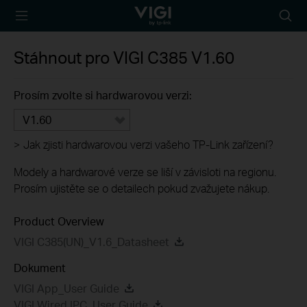
TP-Link, Reliably
Searc
Smart
icon
Stáhnout pro
VIGI C385
V1.60
Prosím zvolte si hardwarovou verzi:
V1.60
>
Jak zjisti hardwarovou verzi vašeho TP-Link zařízení?
Modely a hardwarové verze se liší v závisloti na regionu.
Prosím ujistěte se o detailech pokud zvažujete nákup.
Product Overview
VIGI C385(UN)_V1.6_Datasheet
Dokument
VIGI App_User Guide
VIGI Wired IPC_User Guide