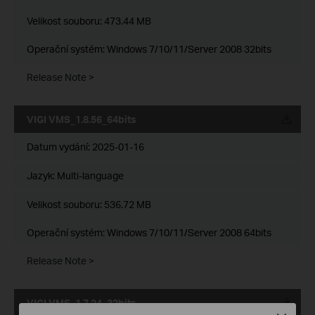
Velikost souboru:
473.44 MB
Operační systém: Windows 7/10/11/Server 2008 32bits
Release Note >
VIGI VMS_1.8.56_64bits
Datum vydání:
2025-01-16
Jazyk:
Multi-language
Velikost souboru:
536.72 MB
Operační systém: Windows 7/10/11/Server 2008 64bits
Release Note >
VIGI VMS_1.7.24_32bits