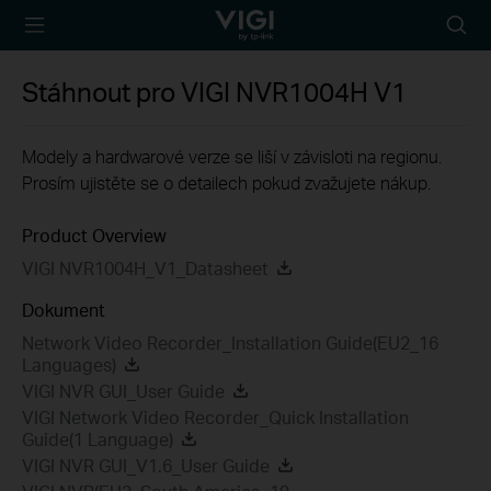
TP-Link, Reliably
Searc
Smart
icon
Stáhnout pro
VIGI NVR1004H
V1
Modely a hardwarové verze se liší v závisloti na regionu.
Prosím ujistěte se o detailech pokud zvažujete nákup.
Product Overview
VIGI NVR1004H_V1_Datasheet
Dokument
Network Video Recorder_Installation Guide(EU2_16
Languages)
VIGI NVR GUI_User Guide
VIGI Network Video Recorder_Quick Installation
Guide(1 Language)
VIGI NVR GUI_V1.6_User Guide