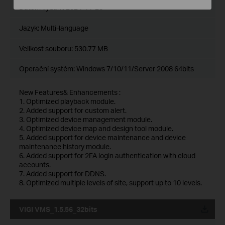
Datum vydání:
2024-11-28
Jazyk:
Multi-language
Velikost souboru:
530.77 MB
Operační systém: Windows 7/10/11/Server 2008 64bits
New Features& Enhancements :
1. Optimized playback module.
2. Added support for custom alert.
3. Optimized device management module.
4. Optimized device map and design tool module.
5. Added support for device maintenance and device
maintenance history module.
6. Added support for 2FA login authentication with cloud
accounts.
7. Added support for DDNS.
8. Optimized multiple levels of site, support up to 10 levels.
VIGI VMS_1.5.56_32bits