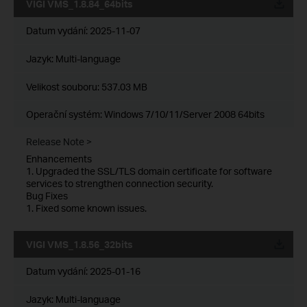
VIGI VMS_1.8.84_64bits
Datum vydání:
2025-11-07
Jazyk:
Multi-language
Velikost souboru:
537.03 MB
Operační systém: Windows 7/10/11/Server 2008 64bits
Release Note >
Enhancements
1. Upgraded the SSL/TLS domain certificate for software
services to strengthen connection security.
Bug Fixes
1. Fixed some known issues.
VIGI VMS_1.8.56_32bits
Datum vydání:
2025-01-16
Jazyk:
Multi-language