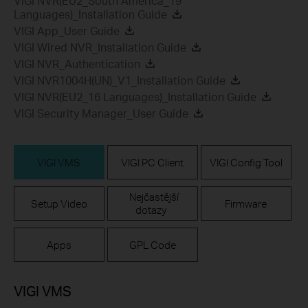
VIGI NVR(EU2_South America_19
Languages)_Installation Guide
VIGI App_User Guide
VIGI Wired NVR_Installation Guide
VIGI NVR_Authentication
VIGI NVR1004H(UN)_V1_Installation Guide
VIGI NVR(EU2_16 Languages)_Installation Guide
VIGI Security Manager_User Guide
VIGI VMS
VIGI PC Client
VIGI Config Tool
Nejčastější
Setup Video
Firmware
dotazy
Apps
GPL Code
VIGI VMS