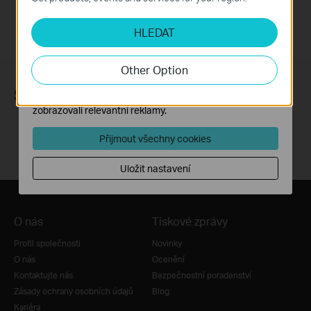
Analytické a marketingové cookies
HLEDAT
Soubory cookie pro nám umožňují analyzovat vaše
aktivity na našich webových stránkách za účelem
zlepšení a přizpůsobení jejich funkčnosti.
Other Option
Marketingové soubory cookie mohou prostřednictvím
Sledujte nás
našich webových stránek nastavit, aby se vám
zobrazovali relevantní reklamy.
Přijmout všechny cookies
Uložit nastavení
O nás
Tiskové zprávy
Profil společnosti
Novinky
O nás
Ocenění
Kontaktujte nás
Bezpečnostní poradenství
Zásady ochrany osobních údajů
Blog
Kariéra