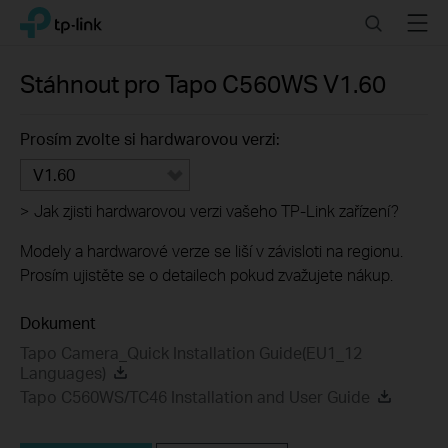
Click
Search
Menu
TP-Link, Reliably Smart
to
skip
the
Stáhnout pro
Tapo C560WS
V1.60
navigation
bar
Prosím zvolte si hardwarovou verzi:
V1.60
>
Jak zjisti hardwarovou verzi vašeho TP-Link zařízení?
Modely a hardwarové verze se liší v závisloti na regionu.
Prosím ujistěte se o detailech pokud zvažujete nákup.
Dokument
Tapo Camera_Quick Installation Guide(EU1_12
Languages)
Tapo C560WS/TC46 Installation and User Guide