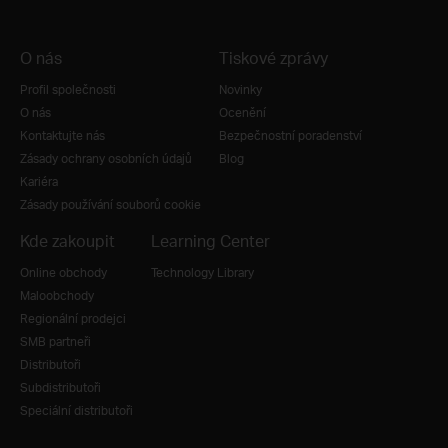
O nás
Tiskové zprávy
Profil společnosti
Novinky
O nás
Ocenění
Kontaktujte nás
Bezpečnostní poradenství
Zásady ochrany osobních údajů
Blog
Kariéra
Zásady používání souborů cookie
Kde zakoupit
Learning Center
Online obchody
Technology Library
Maloobchody
Regionální prodejci
SMB partneři
Distributoři
Subdistributoři
Speciální distributoři