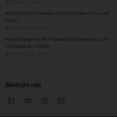
10-14-2014
87317
views
What do the LED indicators on the 3G Mobile Wi-Fi router
mean?
09-06-2014
110481
views
How to Change the Wi-Fi Password and Settings on a TP-
Link Mobile Wi-Fi Router
06-10-2014
139674
views
Sledujte nás