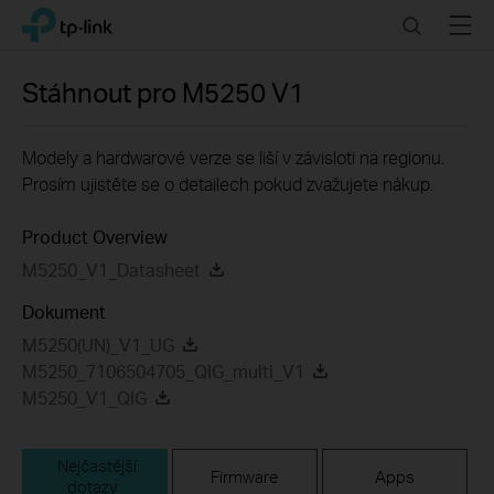
Click
Search
Menu
TP-Link, Reliably Smart
to
skip
the
Stáhnout pro
M5250
V1
navigation
bar
Modely a hardwarové verze se liší v závisloti na regionu.
Prosím ujistěte se o detailech pokud zvažujete nákup.
Product Overview
M5250_V1_Datasheet
Dokument
M5250(UN)_V1_UG
M5250_7106504705_QIG_multi_V1
M5250_V1_QIG
Nejčastější
Firmware
Apps
dotazy