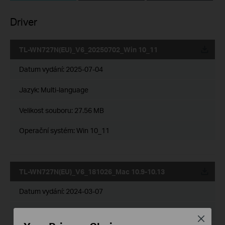
Driver
TL-WN727N(EU)_V6_20250702_Win 10_11
Datum vydání:
2025-07-04
Jazyk:
Multi-language
Velikost souboru:
27.56 MB
Operační systém: Win 10_11
TL-WN727N(EU)_V6_181026_Mac 10.9-10.13
Datum vydání:
2024-03-07
Jazyk:
Angličtina
Close