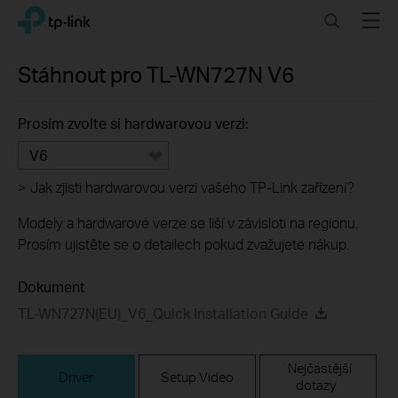
Click
Search
Menu
TP-Link, Reliably Smart
to
skip
the
Stáhnout pro
TL-WN727N
V6
navigation
bar
Prosím zvolte si hardwarovou verzi:
V6
>
Jak zjisti hardwarovou verzi vašeho TP-Link zařízení?
Modely a hardwarové verze se liší v závisloti na regionu.
Prosím ujistěte se o detailech pokud zvažujete nákup.
Dokument
TL-WN727N(EU)_V6_Quick Installation Guide
Nejčastější
Driver
Setup Video
dotazy