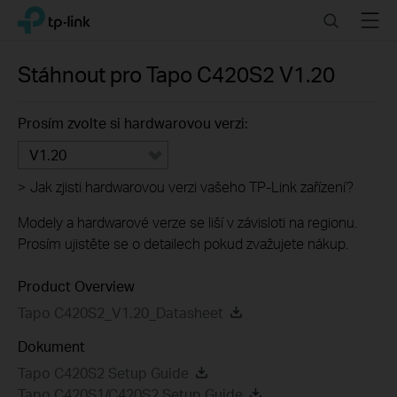
Click
Search
Menu
TP-Link, Reliably Smart
to
skip
the
Stáhnout pro
Tapo C420S2
V1.20
navigation
bar
Prosím zvolte si hardwarovou verzi:
V1.20
>
Jak zjisti hardwarovou verzi vašeho TP-Link zařízení?
Modely a hardwarové verze se liší v závisloti na regionu.
Prosím ujistěte se o detailech pokud zvažujete nákup.
Product Overview
Tapo C420S2_V1.20_Datasheet
Dokument
Tapo C420S2 Setup Guide
Tapo C420S1/C420S2 Setup Guide