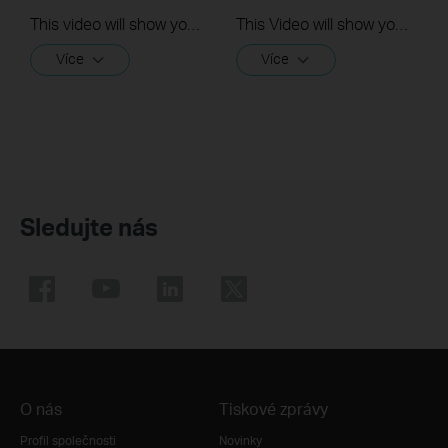
This video will show you how to link your TP-Link Tapo account to Google Assistant
This Video will show you how to integrate your Tapo account to Amazon Alexa
Více
Více
Sledujte nás
O nás
Tiskové zprávy
Profil společnosti
Novinky