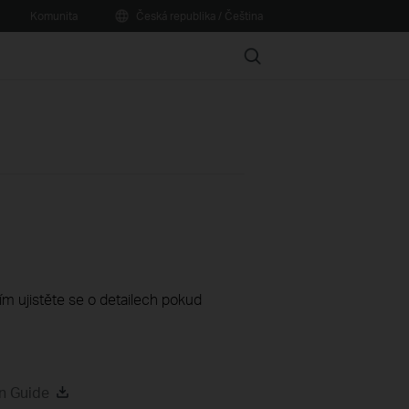
Komunita
Česká republika / Čeština
Search
sím ujistěte se o detailech pokud
n Guide