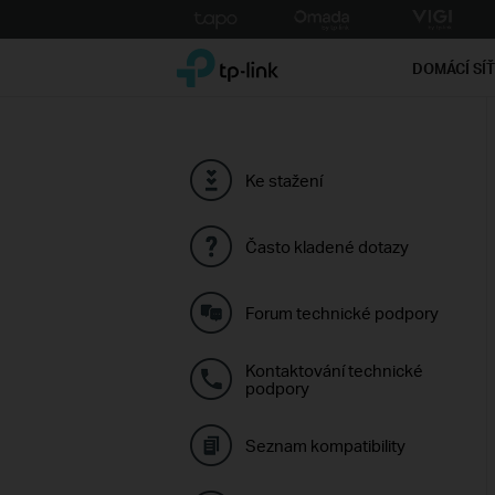
Click
to
TP-Link, Reliably Smart
skip
DOMÁCÍ SÍ
the
navigation
bar
Ke stažení
Často kladené dotazy
Forum technické podpory
Kontaktování technické
podpory
Seznam kompatibility