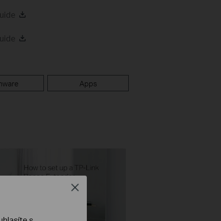
uide
uide
mware
Apps
Close
hlasíte s