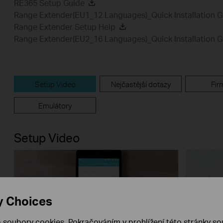
RE365 Setup Guide
Range Extender(EU1_12 Languages)_Quick Installation G
Range Extender Setup Help
Range Extender(EU2_16 Languages)_Quick Installation G
Setup Video
Nejčastější dotazy
Fir
Emulátory
Setup Video
y Choices
 soubory cookies. Pokračováním v prohlížení této stránky sou