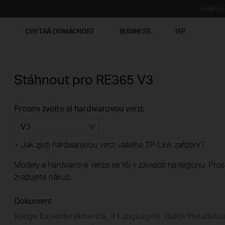
Podpora
Ť
CHYTRÁ DOMÁCNOST
BUSINESS
ISP
Stáhnout pro
RE365
V3
Prosím zvolte si hardwarovou verzi:
V3
>
Jak zjisti hardwarovou verzi vašeho TP-Link zařízení?
Modely a hardwarové verze se liší v závisloti na regionu. Pro
zvažujete nákup.
Dokument
Range Extender(America_4 Languages)_Quick Installatio