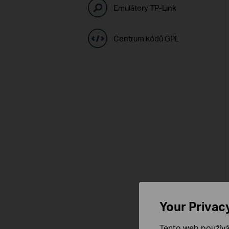
Emulátory TP-Link
Centrum kódů GPL
Your Privac
Tento web používá