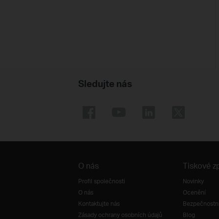
Sledujte nás
O nás
Tiskové z
Profil společnosti
Novinky
O nás
Ocenění
Kontaktujte nás
Bezpečnostní
Zásady ochrany osobních údajů
Blog