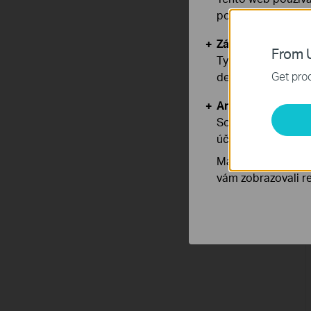
používáním našich
Základní cookies
From U
Tyto cookies jsou
Get prod
deaktivovat.
Analytické a mar
Soubory cookie pr
účelem zlepšení a 
Marketingové soub
vám zobrazovali re