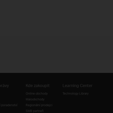
právy
Kde zakoupit
Learning Center
Online obchody
Technology Library
Maloobchody
 poradenství
Regionální prodejci
SMB partneři