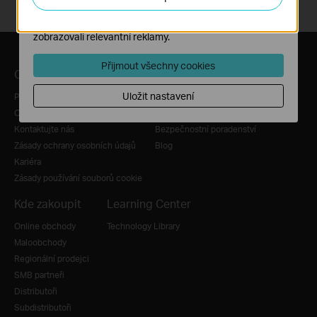
Marketingové soubory cookie mohou prostřednictvím
našich webových stránek nastavit, aby se vám
zobrazovali relevantní reklamy.
Přijmout všechny cookies
O nás
Tiskové zprávy
Uložit nastavení
Profil společnosti
Novinky
O nás
Ocenění
Kontaktujte nás
Bezpečnostní poradenství
Zásady ochrany osobních údajů
Blog
Kariéra
Zásady používání souborů cookie
Kde zakoupit
Learning Center
Online obchody
Technology Library
Maloobchody
Regionální prodejci
SMB partneři
Distributoři
Subdistributoři