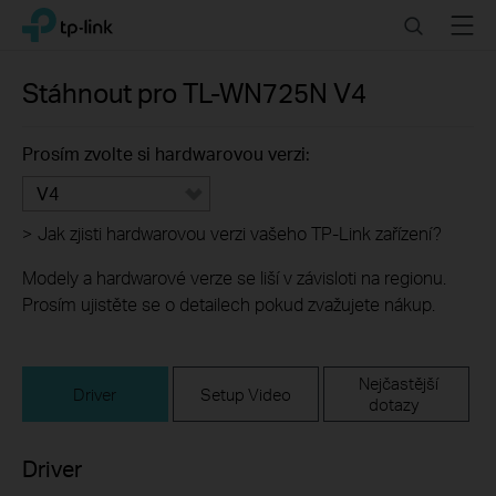
Click
Search
Menu
TP-Link, Reliably Smart
to
skip
the
Stáhnout pro
TL-WN725N
V4
navigation
bar
Prosím zvolte si hardwarovou verzi:
V4
>
Jak zjisti hardwarovou verzi vašeho TP-Link zařízení?
Modely a hardwarové verze se liší v závisloti na regionu.
Prosím ujistěte se o detailech pokud zvažujete nákup.
Nejčastější
Driver
Setup Video
dotazy
Driver