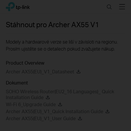
Click
Search
Menu
TP-Link, Reliably Smart
to
skip
the
Stáhnout pro
Archer AX55
V1
navigation
bar
Modely a hardwarové verze se liší v závisloti na regionu.
Prosím ujistěte se o detailech pokud zvažujete nákup.
Product Overview
Archer AX55(EU)_V1_Datasheet
Dokument
SOHO Wireless Router(EU2_16 Languages)_ Quick
Installation Guide
Wi-Fi 6_Upgrade Guide
Archer AX55(EU)_V1_Quick Installation Guide
Archer AX55(EU)_V1_User Guide