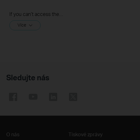
If you can’t access the internet using a cable modem and TP-Link router, follow this video step by step to solve your problem.
Více
Sledujte nás
O nás
Tiskové zprávy