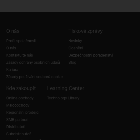
O nás
Tiskové zprávy
Profil společnosti
Novinky
O nás
Ocenění
Kontaktujte nás
Bezpečnostní poradenství
Zásady ochrany osobních údajů
Blog
Kariéra
Zásady používání souborů cookie
Kde zakoupit
Learning Center
Online obchody
Technology Library
Maloobchody
Regionální prodejci
SMB partneři
Distributoři
Subdistributoři