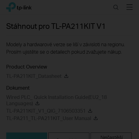
Click
Search
Menu
TP-Link, Reliably Smart
to
skip
the
Stáhnout pro
TL-PA211KIT
V1
navigation
bar
Modely a hardwarové verze se liší v závisloti na regionu.
Prosím ujistěte se o detailech pokud zvažujete nákup.
Product Overview
TL-PA211KIT_Datasheet
Dokument
Wired PLC_ Quick Installation Guide(EU2_18
Languages)
TL-PA211KIT_V1_QIG_7106503351
TL-PA211_TL-PA211KIT_User Manual
Nejčastější