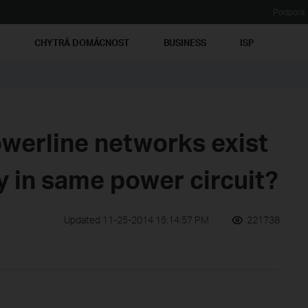
Podpora
Ť
CHYTRÁ DOMÁCNOST
BUSINESS
ISP
owerline networks exist
 in same power circuit?
Updated 11-25-2014 15:14:57 PM
221738