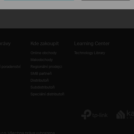
právy
Kde zakoupit
Learning Center
Online obchody
Technology Library
Maloobchody
 poradenství
Regionální prodejci
SMB partneři
Distributoři
Subdistributoři
Speciální distributoři
r.o. Všechna práva vyhrazena.