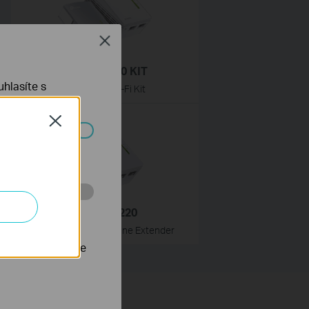
Close
TL-WPA4220 KIT
hlasíte s
Powerline Wi-Fi Kit
Close
ch systémech
 stránkách za
TL-WPA4220
AV600 Wi-Fi Powerline Extender
nastavit, aby se