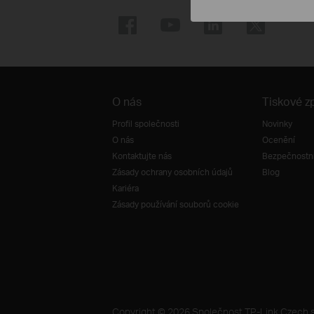
O nás
Tiskové z
Profil společnosti
Novinky
O nás
Ocenění
Kontaktujte nás
Bezpečnostní
Zásady ochrany osobních údajů
Blog
Kariéra
Zásady používání souborů cookie
Copyright © 2026 Společnost TP-Link Czech s.