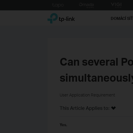
Click
to
TP-Link, Reliably Smart
skip
DOMÁCÍ SÍ
the
navigation
bar
Can several P
simultaneously
User Application Requirement
This Article Applies to:
Yes.