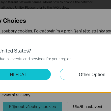
 by different network names. About how to change the network
 attached Utility. Please refer to the FAQ below.
rk
by the multiple networks, please be informed of this.
y Choices
 soubory cookies. Pokračováním v prohlížení této stránky sou
 cookies.
Již nezobrazovat
Zjistit více
.
pšit naše webové stránky
nited States?
 nezbytné pro fungování webových stránek a nelze je ve vaši
ucts, events and services for your region.
ketingové cookies
HLEDAT
Other Option
o nám umožňují analyzovat vaše aktivity na našich webových
přizpůsobení jejich funkčnosti.
ory cookie mohou prostřednictvím našich webových stránek 
levantní reklamy.
Přijmout všechny cookies
Uložit nastavení