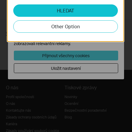
Analytické a marketingové cookies
HLEDAT
Soubory cookie pro nám umožňují analyzovat vaše
aktivity na našich webových stránkách za účelem
zlepšení a přizpůsobení jejich funkčnosti.
Other Option
Marketingové soubory cookie mohou prostřednictvím
Sledujte nás
našich webových stránek nastavit, aby se vám
zobrazovali relevantní reklamy.
Přijmout všechny cookies
Uložit nastavení
O nás
Tiskové zprávy
Profil společnosti
Novinky
O nás
Ocenění
Kontaktujte nás
Bezpečnostní poradenství
Zásady ochrany osobních údajů
Blog
Kariéra
Zásady používání souborů cookie