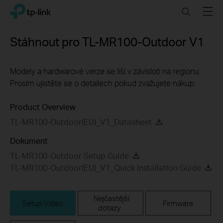
Click
Search
Menu
TP-Link, Reliably Smart
to
skip
the
Stáhnout pro
TL-MR100-Outdoor
V1
navigation
bar
Modely a hardwarové verze se liší v závisloti na regionu.
Prosím ujistěte se o detailech pokud zvažujete nákup.
Product Overview
TL-MR100-Outdoor(EU)_V1_Datasheet
Dokument
TL-MR100-Outdoor Setup Guide
TL-MR100-Outdoor(EU)_V1_Quick Installation Guide
Nejčastější
Setup Video
Firmware
dotazy