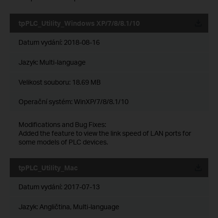
tpPLC_Utility_Windows XP/7/8/8.1/10
Datum vydání:
2018-08-16
Jazyk:
Multi-language
Velikost souboru:
18.69 MB
Operační systém: WinXP/7/8/8.1/10
Modifications and Bug Fixes:
Added the feature to view the link speed of LAN ports for
some models of PLC devices.
tpPLC_Utility_Mac
Datum vydání:
2017-07-13
Jazyk:
Angličtina, Multi-language