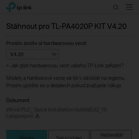
Click
Search
Menu
TP-Link, Reliably Smart
to
skip
the
Stáhnout pro
TL-PA4020P KIT
V4.20
navigation
bar
Prosím zvolte si hardwarovou verzi:
V4.20
>
Jak zjisti hardwarovou verzi vašeho TP-Link zařízení?
Modely a hardwarové verze se liší v závisloti na regionu.
Prosím ujistěte se o detailech pokud zvažujete nákup.
Dokument
Wired PLC_ Quick Installation Guide(EU2_18
Languages)
Nejčastější
Nástroj
Setup Video