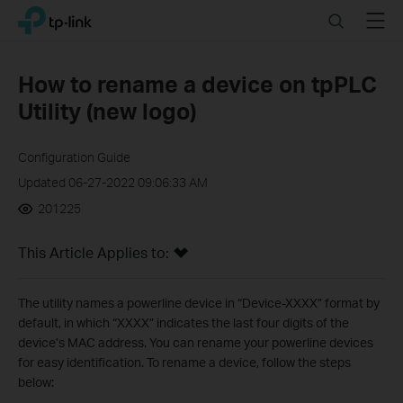
Click
Search
Menu
TP-Link, Reliably Smart
to
skip
the
How to rename a device on tpPLC
navigation
Utility (new logo)
bar
Configuration Guide
Updated 06-27-2022 09:06:33 AM
201225
This Article Applies to:
The utility names a powerline device in “Device-XXXX” format by
default, in which “XXXX” indicates the last four digits of the
device’s MAC address. You can rename your powerline devices
for easy identification. To rename a device, follow the steps
below: