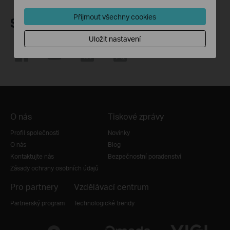
Přijmout všechny cookies
Sledujte nás
Uložit nastavení
O nás
Tiskové zprávy
Profil společnosti
Novinky
O nás
Blog
Kontaktujte nás
Bezpečnostní poradenství
Zásady ochrany osobních údajů
Pro partnery
Vzdělávací centrum
Partnerský program
Technologické trendy