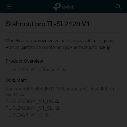
TP-Link,
Searc
Reliably
icon
Smart
Stáhnout pro
TL-SL2428
V1
Modely a hardwarové verze se liší v závisloti na regionu.
Prosím ujistěte se o detailech pokud zvažujete nákup.
Product Overview
TL-SL2428_V1_Datasheet
Dokument
Rackmount Switch(EU2_16 Languages)_ Installation
Guide
TL-SL2428(UN)_V1_UG
TL-SL2428(UN)_V1_CLI
TL-SL2428_V1_IG