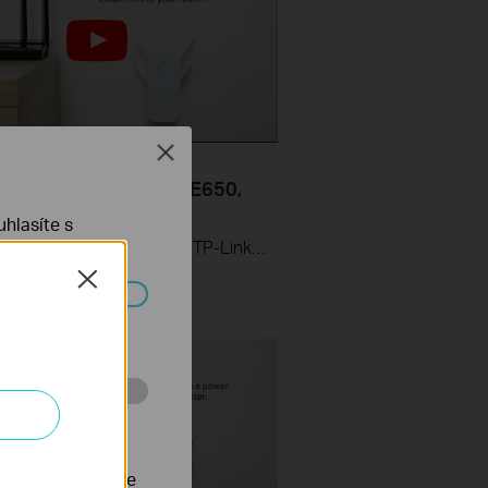
Close
Set Up TP Link Range
r via Web Browser (RE650,
hlasíte s
Learn how to install and set up the TP-Link WiFi Range Extender RE650 via a web browser. For more information on TP-Link WiFi Range Extenders, visit: https://bit.ly/2TDJ5WI
Close
ch systémech
 stránkách za
nastavit, aby se