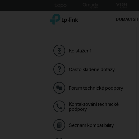
Click
to
TP-Link, Reliably Smart
skip
DOMÁCÍ SÍ
the
navigation
bar
Ke stažení
Často kladené dotazy
Forum technické podpory
Kontaktování technické
podpory
Seznam kompatibility