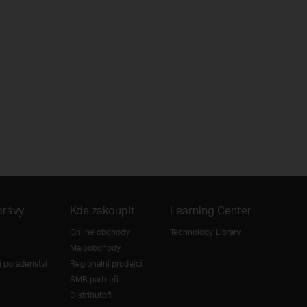
právy
Kde zakoupit
Learning Center
Online obchody
Technology Library
Maloobchody
 poradenství
Regionální prodejci
SMB partneři
Distributoři