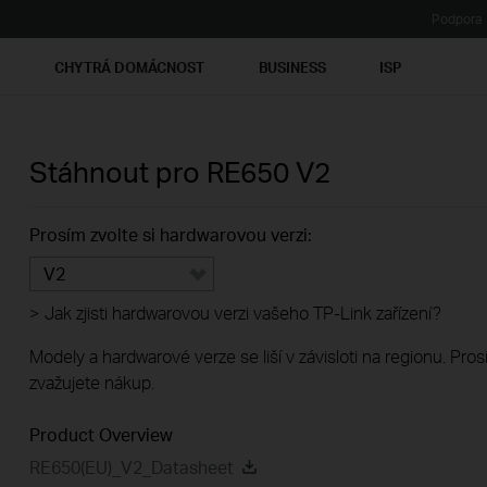
Podpora
Ť
CHYTRÁ DOMÁCNOST
BUSINESS
ISP
Stáhnout pro
RE650
V2
Prosím zvolte si hardwarovou verzi:
V2
>
Jak zjisti hardwarovou verzi vašeho TP-Link zařízení?
Modely a hardwarové verze se liší v závisloti na regionu. Pro
zvažujete nákup.
Product Overview
RE650(EU)_V2_Datasheet