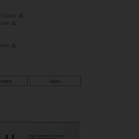
n Guide
uide
uide
mware
Apps