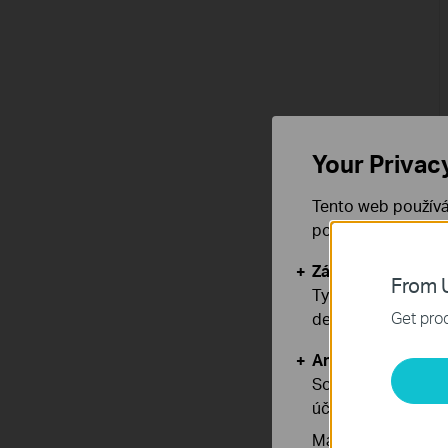
Your Privac
Tento web používá
používáním našich
Základní cookies
From U
Tyto cookies jsou
Get prod
deaktivovat.
Analytické a mar
Soubory cookie pr
účelem zlepšení a 
Marketingové soub