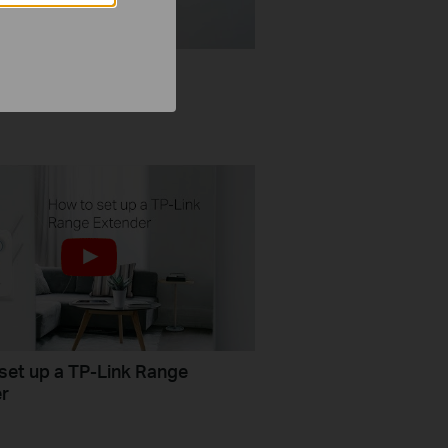
Set Up TP Link Range
r via Tether App
set up a TP-Link Range
r