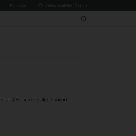
Komunita
Česká republika / Čeština
Search
sím ujistěte se o detailech pokud