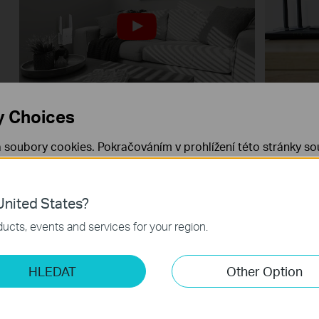
How to Configure a Range Extender
How to 
y Choices
for Starlink
Extende
etc.)
 soubory cookies. Pokračováním v prohlížení této stránky sou
 cookies.
Již nezobrazovat
Zjistit více
.
Více
nited States?
 nezbytné pro fungování webových stránek a nelze je ve vaši
ucts, events and services for your region.
ketingové cookies
HLEDAT
Other Option
o nám umožňují analyzovat vaše aktivity na našich webových
přizpůsobení jejich funkčnosti.
ory cookie mohou prostřednictvím našich webových stránek 