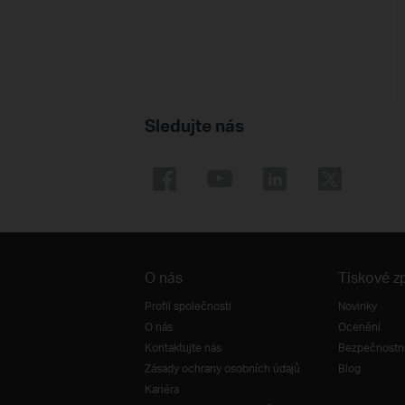
Sledujte nás
O nás
Tiskové z
Profil společnosti
Novinky
O nás
Ocenění
Kontaktujte nás
Bezpečnostní
Zásady ochrany osobních údajů
Blog
Kariéra