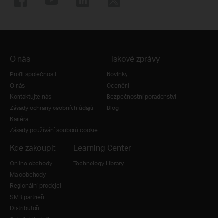
O nás
Tiskové zprávy
Profil společnosti
Novinky
O nás
Ocenění
Kontaktujte nás
Bezpečnostní poradenství
Zásady ochrany osobních údajů
Blog
Kariéra
Zásady používání souborů cookie
Kde zakoupit
Learning Center
Online obchody
Technology Library
Maloobchody
Regionální prodejci
SMB partneři
Distributoři