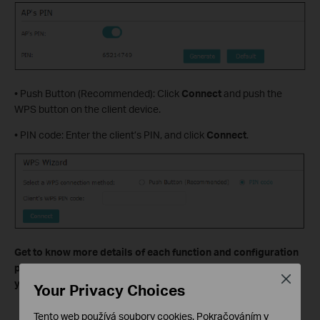
• Push Button (Recommended): Click
Connect
and push the
WPS button on the client device.
• PIN code: Enter the client’s PIN, and click
Connect
.
Get to know more details of each function and configuration
please go to
Download Center
to download the manual of
Close
your product.
Your Privacy Choices
Tento web používá soubory cookies. Pokračováním v