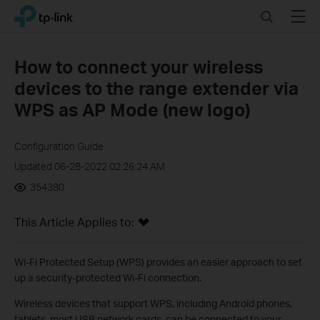
Click
Search
Menu
TP-Link, Reliably Smart
to
skip
the
How to connect your wireless
navigation
devices to the range extender via
bar
WPS as AP Mode (new logo)
Configuration Guide
Updated 06-28-2022 02:26:24 AM
354380
This Article Applies to:
Wi-Fi Protected Setup (WPS) provides an easier approach to set
up a security-protected Wi-Fi connection.
Wireless devices that support WPS, including Android phones,
tablets, most USB network cards, can be connected to your