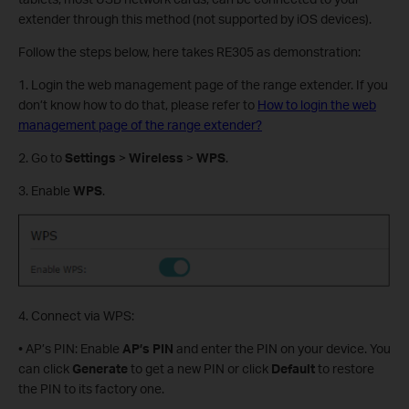
extender through this method (not supported by iOS devices).
Follow the steps below, here takes RE305 as demonstration:
1. Login the web management page of the range extender. If you
don’t know how to do that, please refer to
How to login the web
management page of the range extender?
2. Go to
Settings
>
Wireless
>
WPS
.
3. Enable
WPS
.
4. Connect via WPS:
• AP’s PIN: Enable
AP’s
PIN
and enter the PIN on your device. You
can click
Generate
to get a new PIN or click
Default
to restore
the PIN to its factory one.