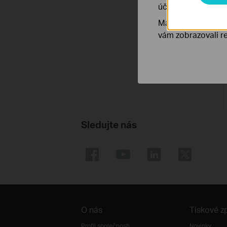
účelem zlepšení a 
Marketingové soub
vám zobrazovali re
Sledujte nás
O nás
Tiskové z
Profil společnosti
Novinky