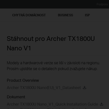
Podpora
Ť
CHYTRÁ DOMÁCNOST
BUSINESS
ISP
Stáhnout pro
Archer TX1800U
Nano
V1
Modely a hardwarové verze se liší v závisloti na regionu.
Prosím ujistěte se o detailech pokud zvažujete nákup.
Product Overview
Archer TX1800U Nano(EU)_V1_Datasheet
Dokument
Archer TX1800U Nano_V1_Quick Installation Guide