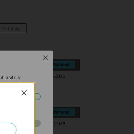
jší dotazy
Close
Stáhnout
Velikost souboru:
7.65 MB
hlasíte s
Close
ch systémech
Stáhnout
Velikost souboru:
7.21 MB
 stránkách za