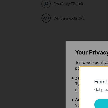
Emulátory TP-Link
Centrum kódů GPL
Your Privac
Tento web používá
používáním našich
Základní cookies
From U
Tyto cookies jsou
Get prod
deaktivovat.
Analytické a mar
Soubory cookie pr