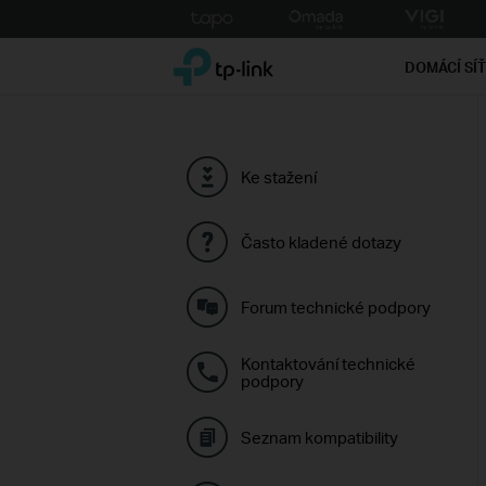
Click
to
TP-Link, Reliably Smart
skip
DOMÁCÍ SÍ
the
navigation
bar
Ke stažení
Často kladené dotazy
Forum technické podpory
Kontaktování technické
podpory
Seznam kompatibility