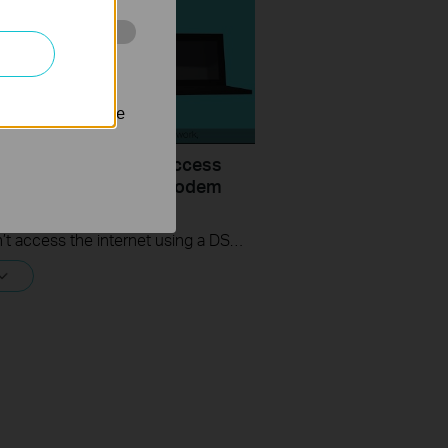
 stránkách za
nastavit, aby se
uld I do if I cannot access
ernet? - Using a DSL modem
P-Link router
If you can’t access the internet using a DSL modem and TP-Link router, this video can help you solve the problem.