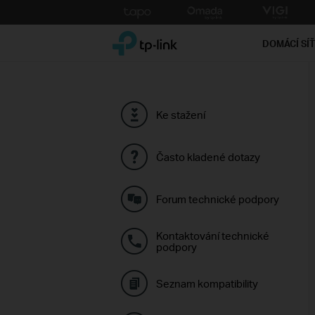
Click
to
TP-Link, Reliably Smart
skip
DOMÁCÍ SÍ
the
navigation
bar
Ke stažení
Často kladené dotazy
Forum technické podpory
Kontaktování technické
podpory
Seznam kompatibility