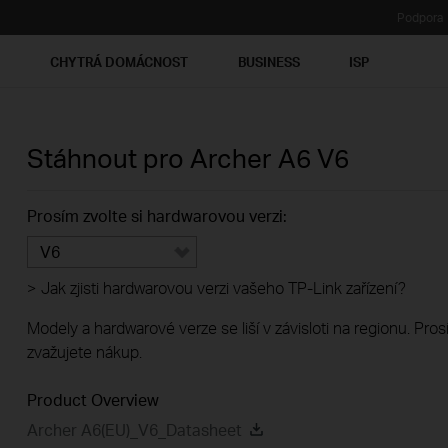
Podpora
Ť
CHYTRÁ DOMÁCNOST
BUSINESS
ISP
Stáhnout pro
Archer A6
V6
Prosím zvolte si hardwarovou verzi:
V6
>
Jak zjisti hardwarovou verzi vašeho TP-Link zařízení?
Modely a hardwarové verze se liší v závisloti na regionu. Pro
zvažujete nákup.
Product Overview
Archer A6(EU)_V6_Datasheet