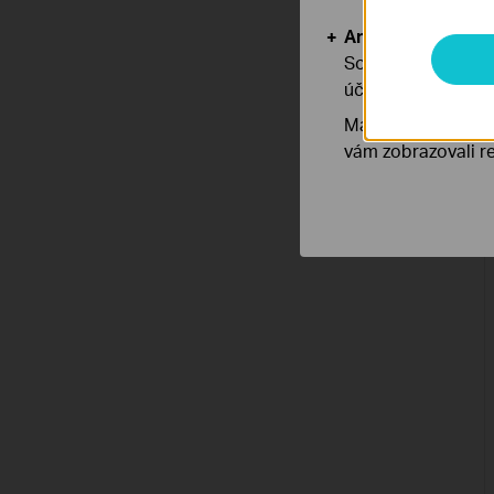
Analytické a mar
Soubory cookie pr
účelem zlepšení a 
Marketingové soub
vám zobrazovali re