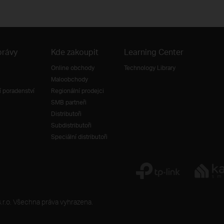
právy
Kde zakoupit
Learning Center
Online obchody
Technology Library
Maloobchody
 poradenství
Regionální prodejci
SMB partneři
Distributoři
Subdistributoři
Speciální distributoři
r.o. Všechna práva vyhrazena.