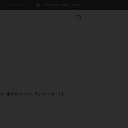
Komunita
Česká republika / Čeština
Search
sím ujistěte se o detailech pokud