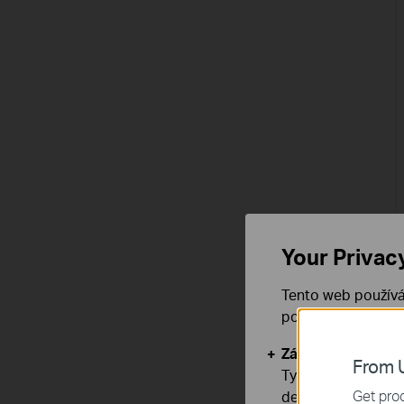
Your Privac
Tento web používá
používáním našich
Základní cookies
From U
Tyto cookies jsou
Get prod
deaktivovat.