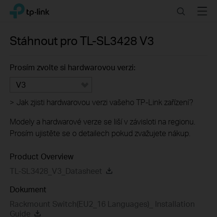
Click
Search
Menu
TP-Link, Reliably Smart
to
skip
the
Stáhnout pro
TL-SL3428
V3
navigation
bar
Prosím zvolte si hardwarovou verzi:
V3
>
Jak zjisti hardwarovou verzi vašeho TP-Link zařízení?
Modely a hardwarové verze se liší v závisloti na regionu.
Prosím ujistěte se o detailech pokud zvažujete nákup.
Product Overview
TL-SL3428_V3_Datasheet
Dokument
Rackmount Switch(EU2_16 Languages)_ Installation
Guide