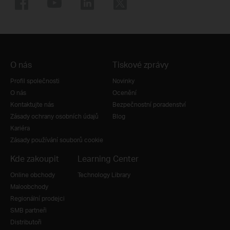
O nás
Tiskové zprávy
Profil společnosti
Novinky
O nás
Ocenění
Kontaktujte nás
Bezpečnostní poradenství
Zásady ochrany osobních údajů
Blog
Kariéra
Zásady používání souborů cookie
Kde zakoupit
Learning Center
Online obchody
Technology Library
Maloobchody
Regionální prodejci
SMB partneři
Distributoři