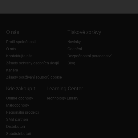
O nás
Tiskové zprávy
Profil společnosti
Novinky
O nás
Ocenění
Kontaktujte nás
Bezpečnostní poradenství
Zásady ochrany osobních údajů
Blog
Kariéra
Zásady používání souborů cookie
Kde zakoupit
Learning Center
Online obchody
Technology Library
Maloobchody
Regionální prodejci
SMB partneři
Distributoři
Subdistributoři