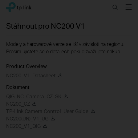
Click
Search
Menu
TP-Link, Reliably Smart
to
skip
the
Stáhnout pro
NC200
V1
navigation
bar
Modely a hardwarové verze se liší v závisloti na regionu.
Prosím ujistěte se o detailech pokud zvažujete nákup.
Product Overview
NC200_V1_Datasheet
Dokument
QIG_NC_Camera_CZ_SK
NC200_CZ
TP-Link Camera Control_User Guide
NC200(UN)_V1_UG
NC200_V1_QIG