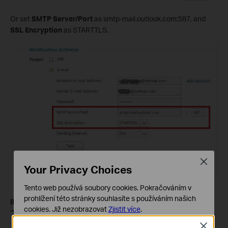
Or set
SMTP Server
/Port
as smtp-mail.outlook.com:587, and
SSL Encryption
as STARTTLS.
Close
Your Privacy Choices
Tento web používá soubory cookies. Pokračováním v
prohlížení této stránky souhlasíte s používáním našich
(b).
At last, please click ‘
Save
’ to save the settings, and click
cookies.
Již nezobrazovat
Zjistit více
.
‘
Test
’ to confirm whether the settings are working.
Close
Základní cookies