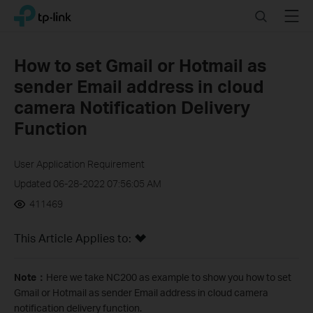
Click
Search
Menu
TP-Link, Reliably Smart
to
skip
the
How to set Gmail or Hotmail as
navigation
sender Email address in cloud
bar
camera Notification Delivery
Function
User Application Requirement
Updated 06-28-2022 07:56:05 AM
411469
This Article Applies to:
Note
：
Here we take NC200 as example to show you how to set
Gmail or Hotmail as sender Email address in cloud camera
notification delivery function.