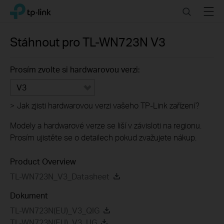
Click
Search
Menu
TP-Link, Reliably Smart
to
skip
the
Stáhnout pro
TL-WN723N
V3
navigation
bar
Prosím zvolte si hardwarovou verzi:
V3
>
Jak zjisti hardwarovou verzi vašeho TP-Link zařízení?
Modely a hardwarové verze se liší v závisloti na regionu.
Prosím ujistěte se o detailech pokud zvažujete nákup.
Product Overview
TL-WN723N_V3_Datasheet
Dokument
TL-WN723N(EU)_V3_QIG
TL-WN723N(EU)_V3_UG