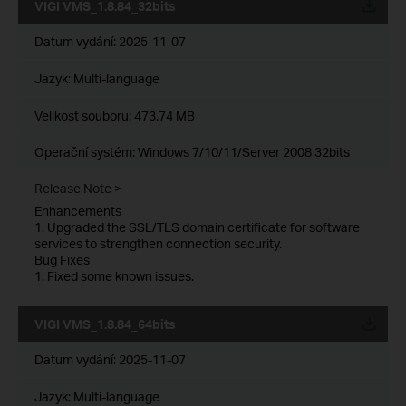
VIGI VMS_1.8.84_32bits
Datum vydání:
2025-11-07
Jazyk:
Multi-language
Velikost souboru:
473.74 MB
Operační systém: Windows 7/10/11/Server 2008 32bits
Release Note >
Enhancements
1. Upgraded the SSL/TLS domain certificate for software
services to strengthen connection security.
Bug Fixes
1. Fixed some known issues.
VIGI VMS_1.8.84_64bits
Datum vydání:
2025-11-07
Jazyk:
Multi-language