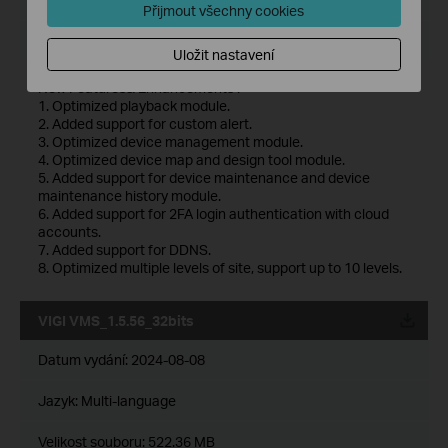
Velikost souboru:
530.77 MB
Přijmout všechny cookies
Operační systém: Windows 7/10/11/Server 2008 64bits
Uložit nastavení
New Features& Enhancements :
1. Optimized playback module.
2. Added support for custom alert.
3. Optimized device management module.
4. Optimized device map and design tool module.
5. Added support for device maintenance and device
maintenance history module.
6. Added support for 2FA login authentication with cloud
accounts.
7. Added support for DDNS.
8. Optimized multiple levels of site, support up to 10 levels.
VIGI VMS_1.5.56_32bits
Datum vydání:
2024-08-08
Jazyk:
Multi-language
Velikost souboru:
522.36 MB