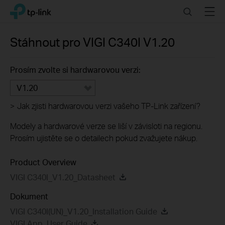
Click
Search
Menu
TP-Link, Reliably Smart
to
skip
the
Stáhnout pro
VIGI C340I
V1.20
navigation
bar
Prosím zvolte si hardwarovou verzi:
V1.20
>
Jak zjisti hardwarovou verzi vašeho TP-Link zařízení?
Modely a hardwarové verze se liší v závisloti na regionu.
Prosím ujistěte se o detailech pokud zvažujete nákup.
Product Overview
VIGI C340I_V1.20_Datasheet
Dokument
VIGI C340I(UN)_V1.20_Installation Guide
VIGI App_User Guide