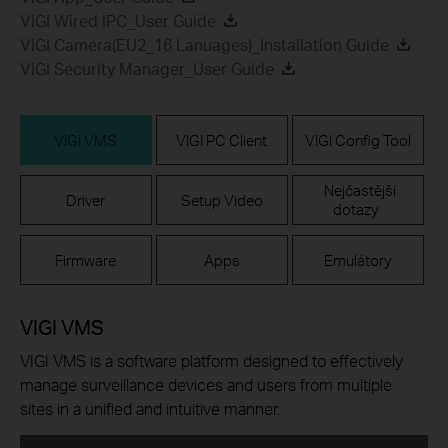
VIGI Wired IPC_User Guide
VIGI Camera(EU2_16 Lanuages)_Installation Guide
VIGI Security Manager_User Guide
VIGI VMS
VIGI PC Client
VIGI Config Tool
Nejčastější
Driver
Setup Video
dotazy
Firmware
Apps
Emulátory
VIGI VMS
VIGI VMS is a software platform designed to effectively
manage surveillance devices and users from multiple
sites in a unified and intuitive manner.