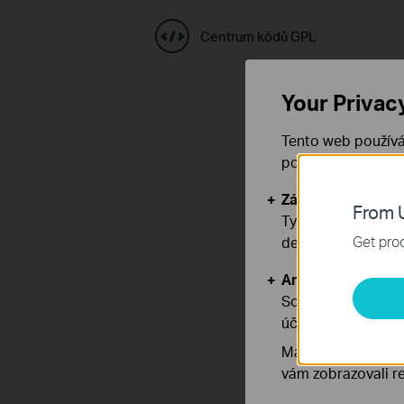
Centrum kódů GPL
Your Privac
Tento web používá
používáním našich
Základní cookies
From U
Tyto cookies jsou
Get prod
deaktivovat.
Analytické a mar
Soubory cookie pr
účelem zlepšení a 
Marketingové soub
vám zobrazovali re