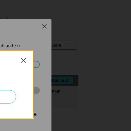
de
Close
 Documents
Firmware
hlasíte s
Close
ch systémech
Stáhnout
Velikost souboru:
5.5MB
 stránkách za
nastavit, aby se