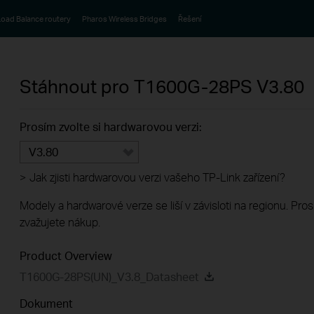
oad Balance routery
Pharos Wireless Bridges
Řešení
Stáhnout pro
T1600G-28PS
V3.80
Prosím zvolte si hardwarovou verzi:
V3.80
>
Jak zjisti hardwarovou verzi vašeho TP-Link zařízení?
Modely a hardwarové verze se liší v závisloti na regionu. Pro
zvažujete nákup.
Product Overview
T1600G-28PS(UN)_V3.8_Datasheet
Dokument