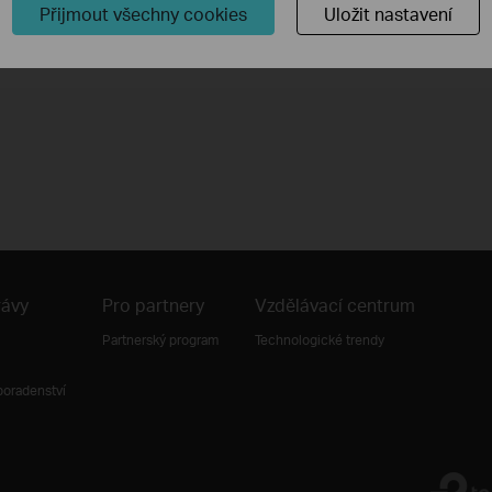
Přijmout všechny cookies
Uložit nastavení
rávy
Pro partnery
Vzdělávací centrum
Partnerský program
Technologické trendy
poradenství