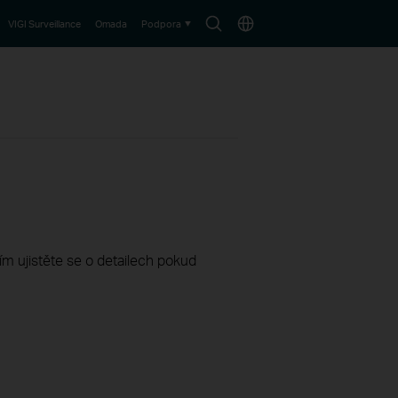
Search
Choose
VIGI Surveillance
Omada
Podpora
icon
location
sím ujistěte se o detailech pokud