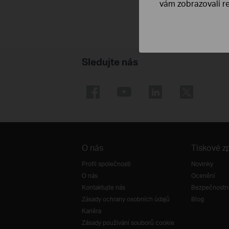
vám zobrazovali re
Sledujte nás
O nás
Tiskové z
Profil společnosti
Novinky
O nás
Ocenění
Kontaktujte nás
Bezpečnostní
Zásady ochrany osobních údajů
Blog
Kariéra
Zásady používání souborů cookie