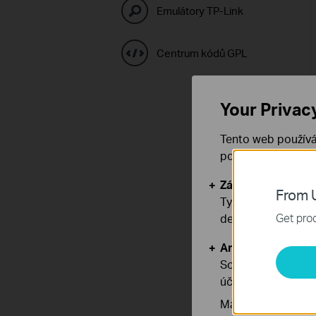
Emulátory TP-Link
Centrum kódů GPL
Your Privac
Tento web používá
používáním našich
Základní cookies
From U
Tyto cookies jsou
Get prod
deaktivovat.
Analytické a mar
Soubory cookie pr
účelem zlepšení a 
Marketingové soub