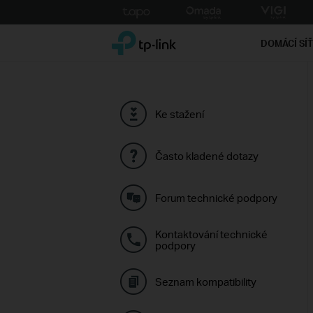
Click
to
TP-Link, Reliably Smart
skip
DOMÁCÍ SÍ
the
navigation
bar
Ke stažení
Často kladené dotazy
Forum technické podpory
Kontaktování technické
podpory
Seznam kompatibility