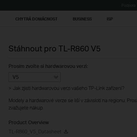
Podpora
Ť
CHYTRÁ DOMÁCNOST
BUSINESS
ISP
Stáhnout pro
TL-R860
V5
Prosím zvolte si hardwarovou verzi:
V5
>
Jak zjisti hardwarovou verzi vašeho TP-Link zařízení?
Modely a hardwarové verze se liší v závisloti na regionu. Pro
zvažujete nákup.
Product Overview
TL-R860_V5_Datasheet