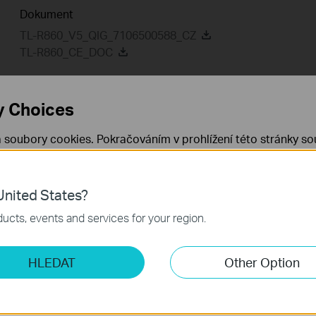
Dokument
TL-R860_V5_QIG_7106500588_CZ
TL-R860_CE_DOC
y Choices
Nástroj
Setup Video
Nejčastě
 soubory cookies. Pokračováním v prohlížení této stránky sou
 cookies.
Již nezobrazovat
Zjistit více
.
Nástroj
nited States?
 nezbytné pro fungování webových stránek a nelze je ve vaši
EasySetupAssistant
ucts, events and services for your region.
Datum vydání:
2010-05-19
Jazyk:
Angličtina
ketingové cookies
Operační systém: Windows 2000/XP/2003/Vista/7
HLEDAT
Other Option
o nám umožňují analyzovat vaše aktivity na našich webových
přizpůsobení jejich funkčnosti.
ory cookie mohou prostřednictvím našich webových stránek 