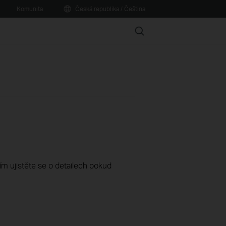
Komunita
Česká republika / Čeština
Search
sím ujistěte se o detailech pokud