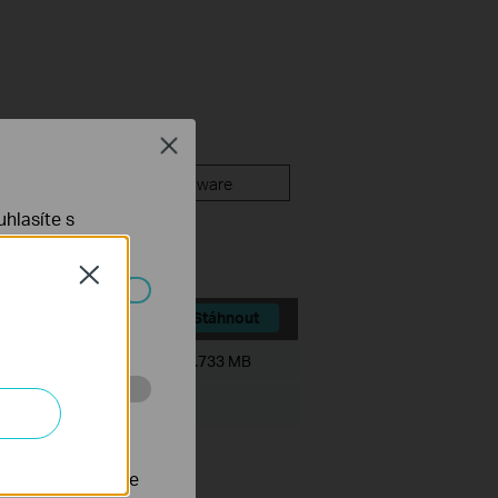
Close
jší dotazy
Firmware
hlasíte s
Close
ch systémech
Stáhnout
Velikost souboru:
8.733 MB
 stránkách za
nastavit, aby se