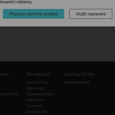
levantní reklamy.
Přijmout všechny cookies
Uložit nastavení
právy
Kde zakoupit
Learning Center
Online obchody
Technology Library
Maloobchody
 poradenství
Regionální prodejci
SMB partneři
Distributoři
Subdistributoři